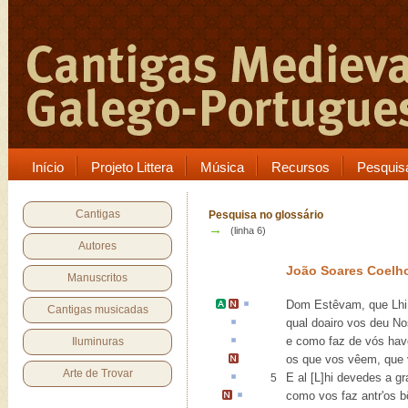
Início
Projeto Littera
Música
Recursos
Pesquis
Cantigas
Pesquisa no glossário
→
(linha 6)
Autores
João Soares Coelh
Manuscritos
Dom Estêvam
,
que
Lh
Cantigas musicadas
qual
doairo
vos deu Nos
e como faz de vós ha
Iluminuras
os que vos vêem, que
Arte de Trovar
E
al
[L]hi devedes a gr
5
como vos faz
antr'
os b