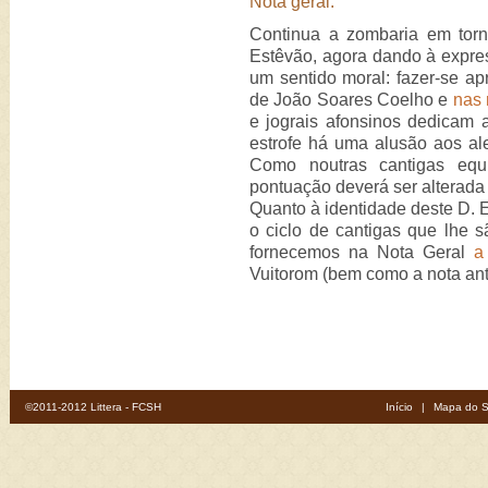
Nota geral:
Continua a zombaria em tor
Estêvão, agora dando à expres
um sentido moral: fazer-se a
de João Soares Coelho e
nas 
e jograis afonsinos dedicam
estrofe há uma alusão aos al
Como noutras cantigas equ
pontuação deverá ser alterada
Quanto à identidade deste D. 
o ciclo de cantigas que lhe s
fornecemos na Nota Geral
a
Vuitorom (bem como a nota ant
©2011-2012 Littera - FCSH
Início
|
Mapa do S