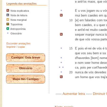
e antr'os maos, que v
Legenda das anotações
E u
vos jogam ou u vó
Nota explicativa
mui bem caedes
em qu
Nota de leitura
Nota marginal
[e] em falardes com to
10
Toponímia
bem caedes, e u quer q
Antroponímia
e ant'el-rei muito caed
Glossário
sequer manjar nunca 
de que vós vossa part
Esconder anotações
Imprimir / copiar
E pois el-rei de vós é
15
que vos seu bem e sa 
Cantigas: Guia breve
d'haverdes [bom] nom
e nom seer home
dese
ca
, pois per cort'have
Glossário
nunca de vós devedes
20
um home
que vos traj
Mapa das Cantigas
-----
Aumentar letra
-----
Diminuir 