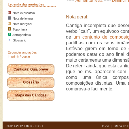
-----
Aumentar letra
-----
Diminuir 
Legenda das anotações
Nota explicativa
Nota geral:
Nota de leitura
Nota marginal
Cantiga incompleta que desenv
Toponímia
verbo "cair", um equívoco con
Antroponímia
de
um conjunto de composi
Glossário
partilhas com os seus irmã
Estêvão girem em torno de q
Esconder anotações
podemos datar do ano final da
Imprimir / copiar
muito certamente uma dimensão
De referir ainda que esta can
Cantigas: Guia breve
(que no ms. aparecem com u
como uma única composiç
Glossário
composições distintas. Uma
comprova-o facilmente.
Mapa das Cantigas
©2011-2012 Littera - FCSH
Início
|
Mapa do S