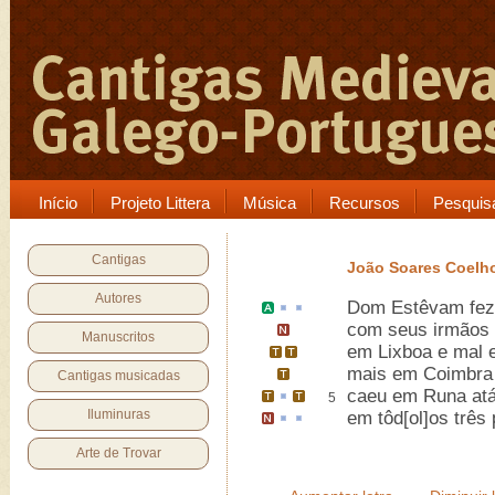
Início
Projeto Littera
Música
Recursos
Pesquis
Cantigas
João Soares Coelh
Autores
Dom Estêvam
fez
com seus irmãos
Manuscritos
em
Lixboa
e mal
mais em
Coimbra
Cantigas musicadas
caeu em
Runa
at
5
Iluminuras
em
tôd[ol]os
três 
Arte de Trovar