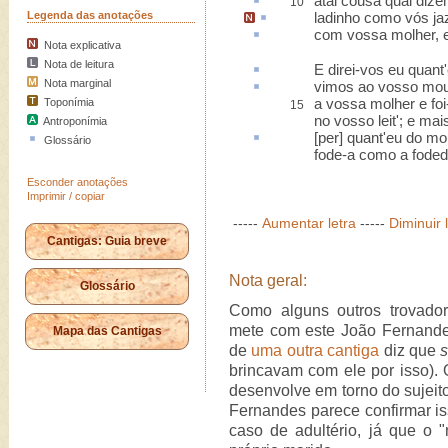
atal
cousa qual dize
10
Legenda das anotações
ladinho
como vós
ja
com vossa molher, 
Nota explicativa
Nota de leitura
E direi-vos eu quant'
Nota marginal
vimos ao vosso mo
a vossa molher e foi-
Toponímia
15
no vosso leit'; e mai
Antroponímia
[per] quant'eu do mo
Glossário
fode-a como a foded
Esconder anotações
Imprimir / copiar
-----
Aumentar letra
-----
Diminuir 
Cantigas: Guia breve
Nota geral:
Glossário
Como alguns outros trovado
mete com este João Fernande
Mapa das Cantigas
de
uma outra cantiga
diz que
brincavam com ele por isso). 
desenvolve em torno do sujeit
Fernandes parece confirmar is
caso de adultério, já que o