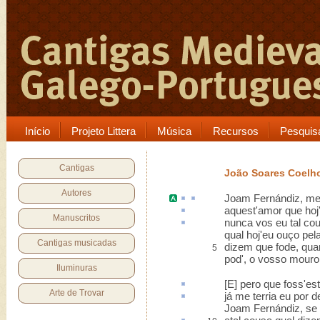
Início
Projeto Littera
Música
Recursos
Pesquis
Cantigas
João Soares Coelh
Autores
Joam Fernándiz
,
me
aquest'
amor que hoj
Manuscritos
nunca vos eu tal co
qual hoj'eu ouço pela
Cantigas musicadas
dizem que fode, qua
5
pod', o vosso mouro
Iluminuras
[E]
pero
que foss'es
Arte de Trovar
já me
terria
eu por de
Joam Fernándiz, se