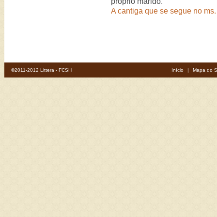
próprio marido.
A cantiga que se segue no ms.
©2011-2012 Littera - FCSH
Início
|
Mapa do S