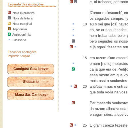
e, ai trobador, per tant
Legenda das anotações
D'amor e d'escarnh', e
Nota explicativa
os seguides sempre; [
Nota de leitura
Nota marginal
eu o sei que [os] hav
10
Toponímia
ca
, se ar seguíssedes 
Antroponímia
nom trobaríades peior
Glossário
pero
seguides os noss
e já
ogan'
i fezestes te
Esconder anotações
Imprimir / copiar
em razom d'um escarnh
15
e nom [no-lo] meteste
Cantigas: Guia breve
ca já quê era de
Pedr[
essa razom em que vós
mais assi a soubestes 
Glossário
antr'
ũas rimas e
entrav
20
que toda vo-la na voss
Mapa das Cantigas
Par
maestria
soubestes
da razom alhea vossa 
e seguir sões, a que v
E gram
careza
fezeste
25