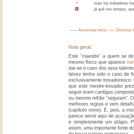
mais los trobadores
tr
já quê nos tempos, qu
-----
Aumentar letra
-----
Diminuir 
Nota geral:
Este "maestre" a quem se dir
mesmo físico que aparece
num
dar-se o caso dos seus talento
talvez tenha sido o caso de M
exclusivamente trovadoresco: t
que este mestre-trovador pre
seguir eram cantigas compostas
ou mesmo refrão "seguiam". O
melhores regras e vem detal
(capítulo nono). É, pois, a in
parece servir aqui de acusação
e simplesmente um plágio. P
assim, uma importante fonte d
de trovar galego-portuguesa.