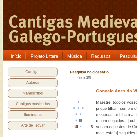
Início
Projeto Littera
Música
Recursos
Pesquis
Cantigas
Pesquisa no glossário
→
(linha 20)
Autores
Gonçalo Anes do V
Manuscritos
Maestre,
tôdolos
vosso
Cantigas musicadas
já quê
filham
sempre d
e outrossi
ar
filham a 
Iluminuras
e nom seguides
[i]
outr
Arte de Trovar
senom
aquestes
de Co
5
mais este[s] seguides