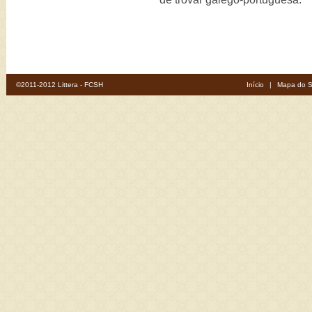
©2011-2012 Littera - FCSH
Início
|
Mapa do S