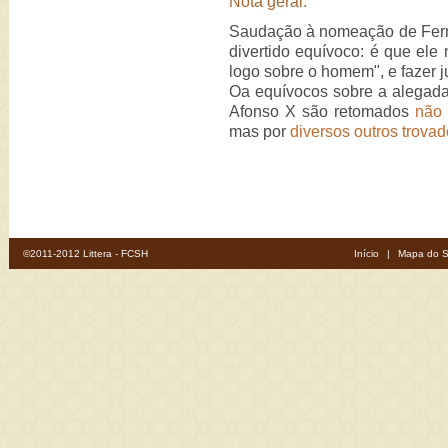
Nota geral:
Saudação à nomeação de Fer
divertido equívoco: é que ele 
logo sobre o homem", e fazer j
Oa equívocos sobre a alegad
Afonso X são retomados
não 
mas por
diversos outros trova
©2011-2012 Littera - FCSH
Início
|
Mapa do S