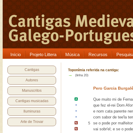
Início
Projeto Littera
Música
Recursos
Pesquis
Cantigas
Toponímia referida na cantiga:
→
(linha 20)
Autores
Pero Garcia Burgal
Manuscritos
Que muito mi de
Ferna
Cantigas musicadas
que fez el-rei Dom Af
e nom
cata
parente ne
Iluminuras
com
sabor
de tee'la te
Arte de Trovar
se o pode por malfeitor
5
vai sobr'el; e se o pod