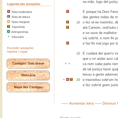
na mão
, logo del justiç
Legenda das anotações
E porque há Dom Fern
Nota explicativa
das gentes todas de mu
Nota de leitura
Nota marginal
o fez el-rei meirinho, 
10
Toponímia
atá
Carriom
, ond'outro
Antroponímia
e se ouve de malfeitor f
Glossário
vai sobr'el, e nom lhi p
e faz-lhi
mal jogo
por ũ
Esconder anotações
Imprimir / copiar
E cuidará del quen'o vir
15
que o vir andar assi ca
Cantigas: Guia breve
ca
nom sabe parte ne
de tal justiça fazer qua[
leixou a gente adorme
Glossário
e
trasnoitou
sobr'um h
20
e fez sobr'el gram justiç
Mapa das Cantigas
-----
Aumentar letra
-----
Diminuir 