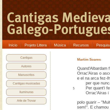
Início
Projeto Littera
Música
Recursos
Pesquis
Cantigas
Martim Soares
Autores
Quand'Albardam f
Orrac'Airas o as
Manuscritos
e el na arca fez-l
per que nunca i
Cantigas musicadas
Per quant'i fez
5
Iluminuras
Orrac'Airas i o
Arte de Trovar
polo guarir – "Mui
sem!". E chamou 