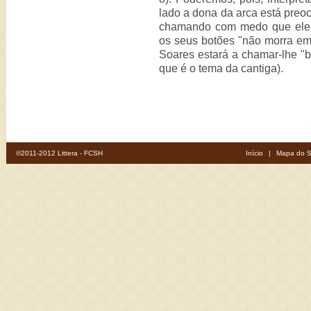
lado a dona da arca está preoc
chamando com medo que ele m
os seus botões "não morra em 
Soares estará a chamar-lhe "b
que é o tema da cantiga).
©2011-2012 Littera - FCSH
Início
|
Mapa do S