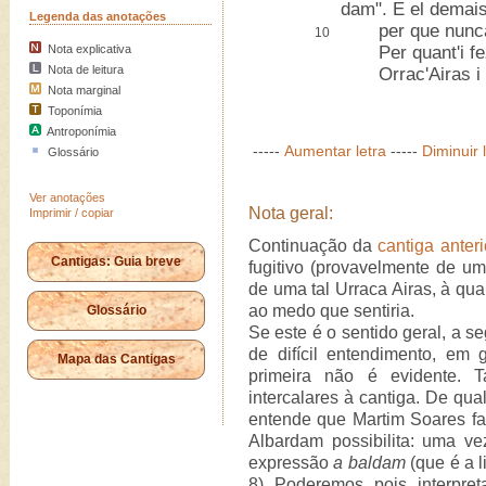
dam". E el demais 
Legenda das anotações
per que nunca i
10
Nota explicativa
Per quant'i fez
Nota de leitura
Orrac'Airas i o
Nota marginal
Toponímia
Antroponímia
-----
Aumentar letra
-----
Diminuir 
Glossário
Ver anotações
Nota geral:
Imprimir / copiar
Continuação da
cantiga anteri
Cantigas: Guia breve
fugitivo (provavelmente de um
de uma tal Urraca Airas, à qu
ao medo que sentiria.
Glossário
Se este é o sentido geral, a s
de difícil entendimento, em
Mapa das Cantigas
primeira não é evidente. T
intercalares à cantiga. De qua
entende que Martim Soares f
Albardam possibilita: uma vez
expressão
a baldam
(que é a l
8). Poderemos, pois, interpre