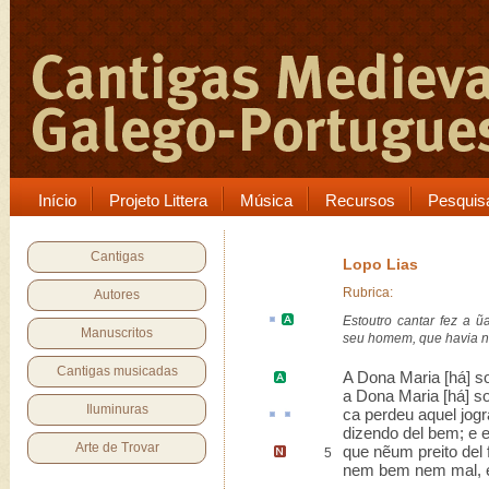
Início
Projeto Littera
Música
Recursos
Pesquis
Cantigas
Lopo Lias
Rubrica:
Autores
Estoutro cantar fez a 
Manuscritos
seu homem, que havia
Cantigas musicadas
A
Dona Maria
[há] so
a Dona Maria [há] so
Iluminuras
ca
perdeu aquel
jogr
dizendo del bem; e 
Arte de Trovar
que nẽum preito del
5
nem bem nem mal, e 