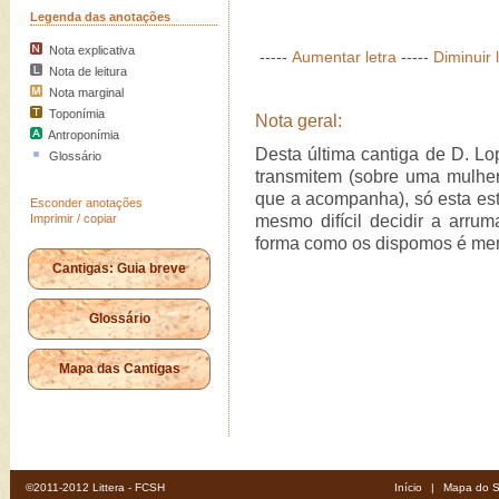
Legenda das anotações
Nota explicativa
-----
Aumentar letra
-----
Diminuir 
Nota de leitura
Nota marginal
Toponímia
Nota geral:
Antroponímia
Desta última cantiga de D. Lo
Glossário
transmitem (sobre uma mulher
que a acompanha), só esta est
Esconder anotações
Imprimir / copiar
mesmo difícil decidir a arru
forma como os dispomos é mer
Cantigas: Guia breve
Glossário
Mapa das Cantigas
©2011-2012 Littera - FCSH
Início
|
Mapa do S