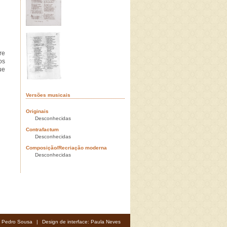
re
os
ue
Versões musicais
Originais
Desconhecidas
Contrafactum
Desconhecidas
Composição/Recriação moderna
Desconhecidas
: Pedro Sousa
|
Design de interface: Paula Neves