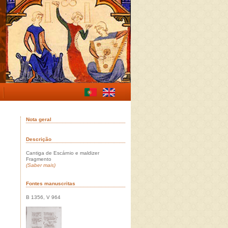
Nota geral
Descrição
Cantiga de Escárnio e maldizer
Fragmento
(Saber mais)
Fontes manuscritas
B 1356, V 964