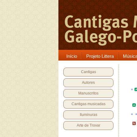
Início
Projeto Littera
Músic
Cantigas
Autores
Manuscritos
Cantigas musicadas
Iluminuras
Arte de Trovar