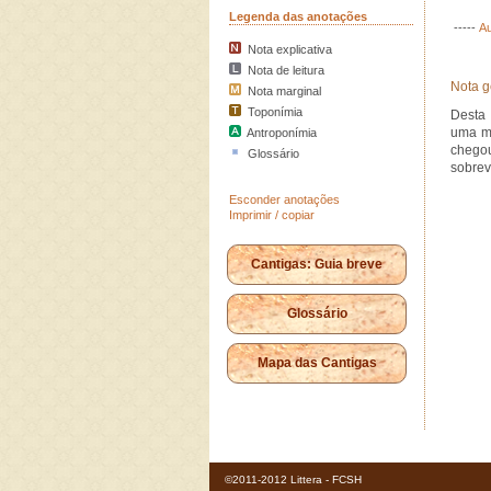
Legenda das anotações
-----
Au
Nota explicativa
Nota de leitura
Nota g
Nota marginal
Toponímia
Desta 
uma mu
Antroponímia
chego
Glossário
sobrev
Esconder anotações
Imprimir / copiar
Cantigas: Guia breve
Glossário
Mapa das Cantigas
©2011-2012 Littera - FCSH