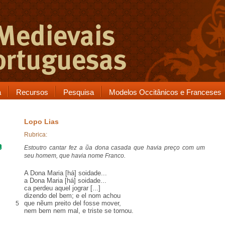
a
Recursos
Pesquisa
Modelos Occitânicos e Franceses
Lopo Lias
Rubrica:
Estoutro cantar fez a ũa dona casada que havia
preço
com um
seu homem, que havia nome
Franco
.
A
Dona Maria
[há] soidade...
a Dona Maria [há] soidade...
ca
perdeu aquel
jograr
[...]
dizendo del bem; e el nom achou
que nẽum preito del fosse mover
,
5
nem bem nem mal, e triste se tornou.