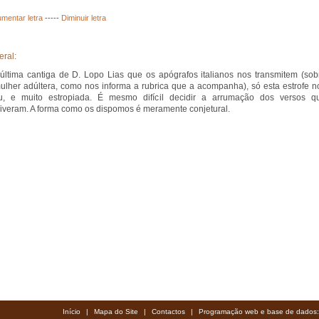
mentar letra
-----
Diminuir letra
eral:
última cantiga de D. Lopo Lias que os apógrafos italianos nos transmitem (sob
lher adúltera, como nos informa a rubrica que a acompanha), só esta estrofe n
u, e muito estropiada. É mesmo difícil decidir a arrumação dos versos q
iveram. A forma como os dispomos é meramente conjetural.
Início
|
Mapa do Site
|
Contactos
|
Programação web e base de dados