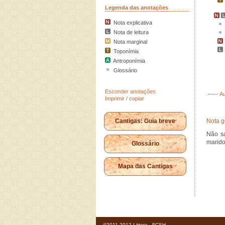
Legenda das anotações
Nota explicativa
Nota de leitura
Nota marginal
Toponímia
Antroponímia
Glossário
Esconder anotações
-----
Au
Imprimir / copiar
Cantigas: Guia breve
Nota g
Não s
marid
Glossário
Mapa das Cantigas
©2011-2012 Littera - FCSH