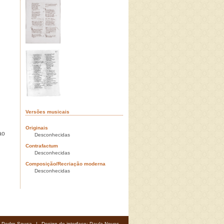
Versões musicais
Originais
ao
Desconhecidas
Contrafactum
Desconhecidas
Composição/Recriação moderna
Desconhecidas
: Pedro Sousa
|
Design de interface: Paula Neves