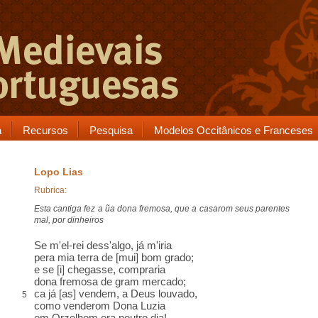
a
Recursos
Pesquisa
Modelos Occitânicos e Franceses
Lopo Lias
Rubrica:
Esta cantiga fez a ũa dona fremosa, que a casarom seus parentes
mal, por dinheiros
Se m'el-rei dess'algo, já m'iria
pera mia terra de [mui] bom grado;
e se [i] chegasse, compraria
dona fremosa
de gram mercado;
ca
já [as] vendem, a Deus louvado,
5
como venderom
Dona Luzia
em
Orzelhom
ora noutro dia!