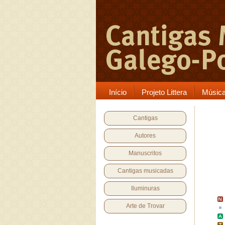
Início
Projeto Littera
Músic
Cantigas
Autores
Manuscritos
Cantigas musicadas
Iluminuras
Arte de Trovar