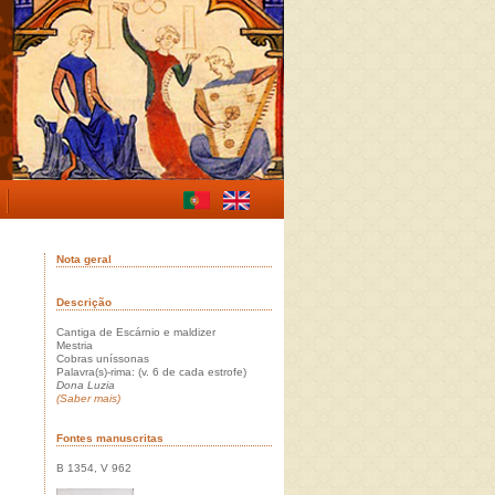
Nota geral
Descrição
Cantiga de Escárnio e maldizer
Mestria
Cobras uníssonas
Palavra(s)-rima: (v. 6 de cada estrofe)
Dona Luzia
(Saber mais)
Fontes manuscritas
B 1354, V 962