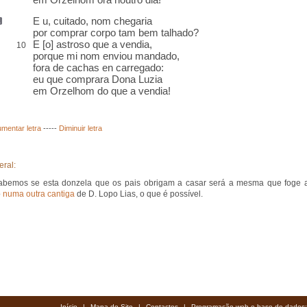
E u, cuitado
, nom chegaria
por comprar corpo tam
bem talhado
?
E [o]
astroso
que a vendia,
10
porque mi nom enviou mandado,
fora de cachas en carregado
:
eu que comprara Dona Luzia
em Orzelhom do que a vendia!
mentar letra
-----
Diminuir letra
eral:
abemos se esta donzela que os pais obrigam a casar será a mesma que foge 
o
numa outra cantiga
de D. Lopo Lias, o que é possível.
Início
|
Mapa do Site
|
Contactos
|
Programação web e base de dados