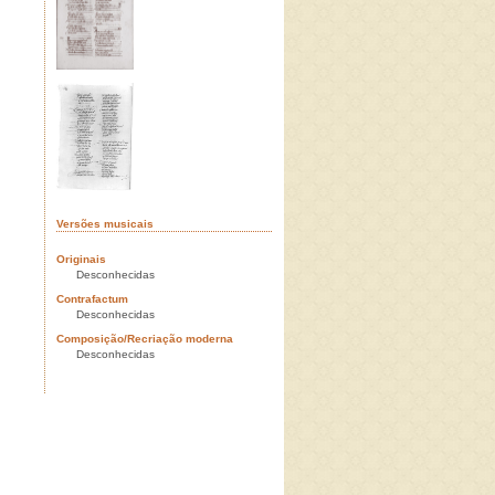
Versões musicais
Originais
Desconhecidas
Contrafactum
Desconhecidas
Composição/Recriação moderna
Desconhecidas