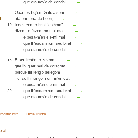
←
que era nov'e de
cendal
.
←
Quantos hoj'em
Galiza
som,
←
atá
em terra de
Leon
,
←
todos com o brial "
colhom
"
10
←
dizem, e fazem-no mui mal;
←
e pesa-m'en e é-mi mal
←
que lh'escarnirom seu brial
←
que era nov'e de cendal.
←
E seu irmão, o zevrom,
15
←
que lhi quer mal de coraçom
←
porque lhi
reng'
o selegom
←
- e, se lhi renge,
nom m'en cal
;
←
e pesa-m'en e é-mi mal
←
que lh'escarnirom seu brial
20
←
que era nov'e de cendal.
mentar letra
-----
Diminuir letra
eral: