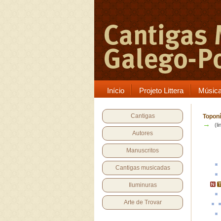
Início
Projeto Littera
Músic
Cantigas
Toponí
→
(li
Autores
Manuscritos
Cantigas musicadas
Iluminuras
Arte de Trovar