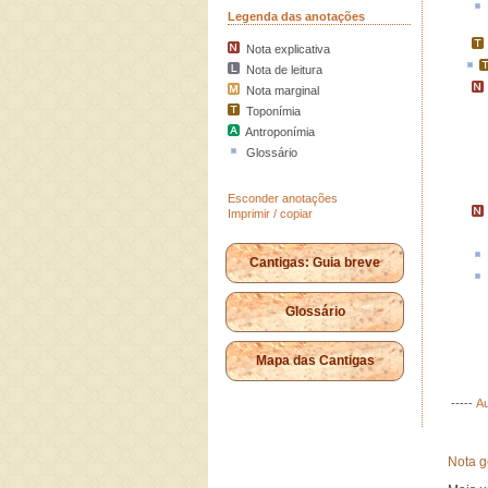
Legenda das anotações
Nota explicativa
Nota de leitura
Nota marginal
Toponímia
Antroponímia
Glossário
Esconder anotações
Imprimir / copiar
Cantigas: Guia breve
Glossário
Mapa das Cantigas
-----
Au
Nota g