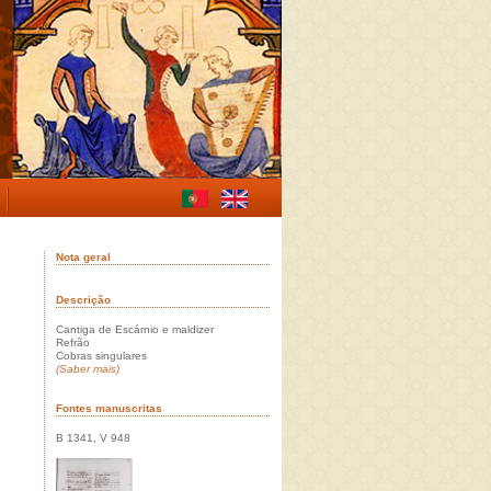
Nota geral
Descrição
Cantiga de Escárnio e maldizer
Refrão
Cobras singulares
(Saber mais)
Fontes manuscritas
B 1341, V 948