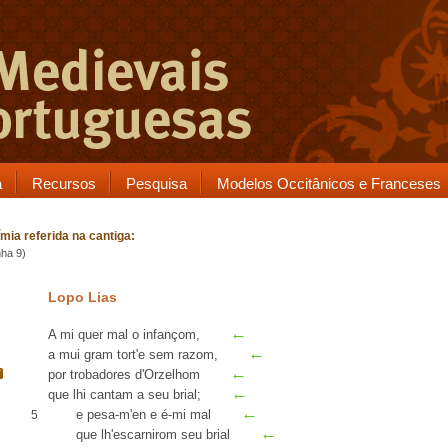
a
Recursos
Pesquisa
Modelos Occitânicos e Franceses
mia referida na cantiga:
nha 9)
Lopo Lias
←
A mi quer mal o
infançom
,
←
a mui gram tort
'e sem razom,
←
por trobadores d'
Orzelhom
←
que lhi cantam a seu
brial
;
←
e pesa-m'
en
e
é-mi mal
5
←
que lh'
escarnirom
seu brial