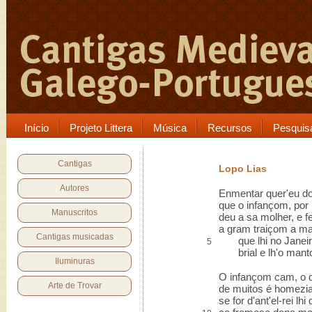
Início
Projeto Littera
Música
Recursos
Pesquis
Cantigas
Lopo Lias
Autores
Enmentar quer'eu do 
que o infançom, por 
Manuscritos
deu a sa molher, e f
a gram traiçom a m
Cantigas musicadas
que lhi no Janeiro
5
brial e lh'o manto
Iluminuras
O infançom cam, o 
Arte de Trovar
de muitos é homezi
se for d'ant'el-rei lhi