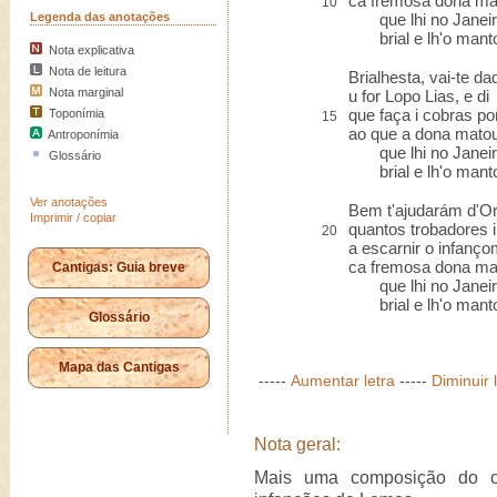
ca fremosa dona ma
10
Legenda das anotações
que lhi no Janeiro
brial e lh'o manto
Nota explicativa
Nota de leitura
Brialhesta, vai-te da
Nota marginal
u for Lopo Lias, e di
que faça i cobras po
Toponímia
15
ao que a dona mato
Antroponímia
que lhi no Janeiro
Glossário
brial e lh'o manto
Ver anotações
Bem t'ajudarám d'O
Imprimir / copiar
quantos trobadores 
20
a escarnir o infanço
ca fremosa dona ma
Cantigas: Guia breve
que lhi no Janeiro
brial e lh'o manto
Glossário
Mapa das Cantigas
-----
Aumentar letra
-----
Diminuir 
Nota geral:
Mais uma composição do c