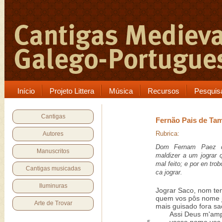
Início
Projeto Littera
Música
Recursos
Pesquis
Cantigas
Fernão Pais de Ta
Rubrica:
Autores
Dom Fernam Paez d
Manuscritos
maldizer a um jograr
mal feito; e por en tro
Cantigas musicadas
ca jograr.
Iluminuras
Jograr Saco, nom te
quem vos pôs nome j
Arte de Trovar
mais guisado fora sa
Assi Deus m'amp