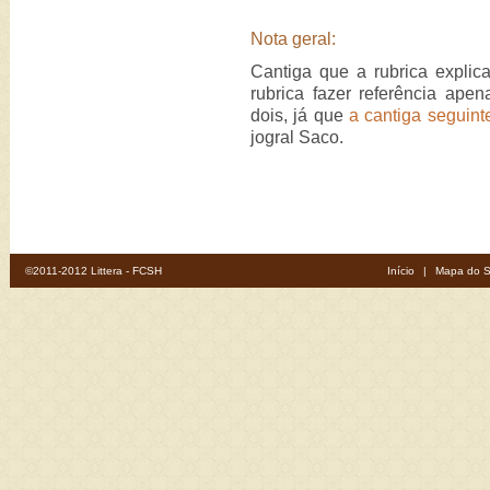
Nota geral:
Cantiga que a rubrica expli
rubrica fazer referência ape
dois, já que
a cantiga seguint
jogral Saco.
©2011-2012 Littera - FCSH
Início
|
Mapa do S