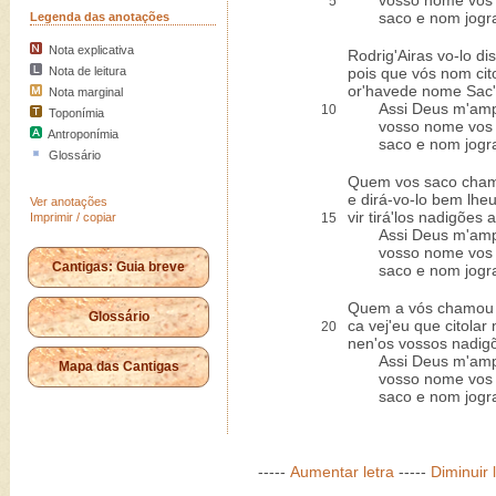
vosso nome vos d
5
saco e nom jogra
Legenda das anotações
Nota explicativa
Rodrig'Airas vo-lo di
Nota de leitura
pois que vós nom cit
or'havede nome Sac'
Nota marginal
Assi Deus m'amp
10
Toponímia
vosso nome vos d
Antroponímia
saco e nom jogra
Glossário
Quem vos saco chama
e dirá-vo-lo bem lhe
Ver anotações
vir tirá'los nadigões 
Imprimir / copiar
15
Assi Deus m'amp
vosso nome vos d
Cantigas: Guia breve
saco e nom jogra
Quem a vós chamou j
Glossário
ca vej'eu que citolar
20
nen'os vossos nadigõ
Assi Deus m'amp
Mapa das Cantigas
vosso nome vos d
saco e nom jogra
-----
Aumentar letra
-----
Diminuir 