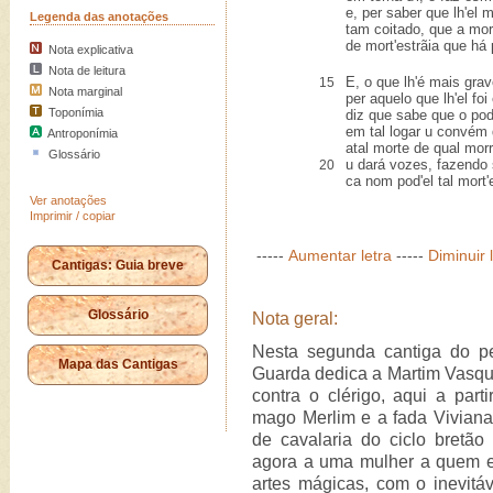
e, per saber que lh'el 
Legenda das anotações
tam coitado, que a mo
de mort'estrãia que há
Nota explicativa
Nota de leitura
E, o que lh'é mais grav
15
Nota marginal
per aquelo que lh'el foi
Toponímia
diz que sabe que o pod
em tal logar u convém 
Antroponímia
atal morte de qual mor
Glossário
u dará vozes, fazendo 
20
ca nom pod'el tal mort'
Ver anotações
Imprimir / copiar
-----
Aumentar letra
-----
Diminuir 
Cantigas: Guia breve
Glossário
Nota geral:
Nesta segunda cantiga do pe
Mapa das Cantigas
Guarda dedica a Martim Vasqu
contra o clérigo, aqui a pa
mago Merlim e a fada Vivian
de cavalaria do ciclo bretã
agora a uma mulher a quem el
artes mágicas, com o inevitáve