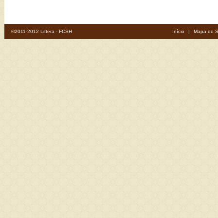
©2011-2012 Littera - FCSH
Início
|
Mapa do S