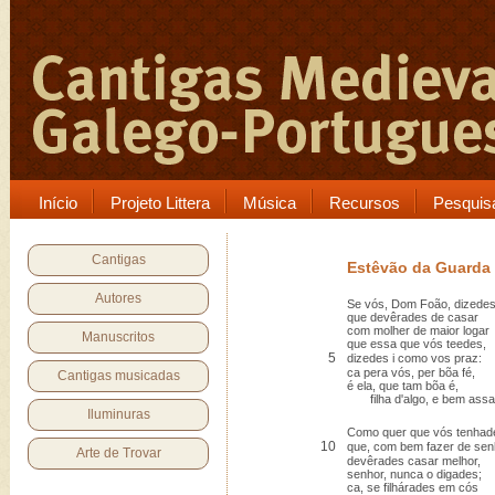
Início
Projeto Littera
Música
Recursos
Pesquis
Cantigas
Estêvão da Guarda
Autores
Se vós, Dom Foão, dizede
que devêrades de casar
com molher de maior logar
Manuscritos
que essa que vós teedes,
5
dizedes i como vos praz:
ca pera vós, per bõa fé,
Cantigas musicadas
é ela, que tam bõa é,
filha d'algo, e bem assa
Iluminuras
Como quer que vós tenhad
10
que, com bem fazer de sen
Arte de Trovar
devêrades casar melhor,
senhor, nunca o digades;
ca, se filhárades em cós