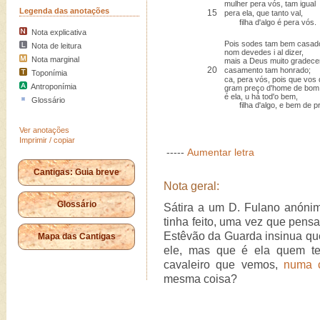
mulher pera vós, tam igual
Legenda das anotações
15
pera ela, que tanto val,
filha d'algo é pera vós.
Nota explicativa
Pois sodes tam bem casad
Nota de leitura
nom devedes i al dizer,
Nota marginal
mais a Deus muito gradece
20
casamento tam honrado;
Toponímia
ca, pera vós, pois que vos
Antroponímia
gram preço d'home de bom
é ela, u há tod'o bem,
Glossário
filha d'algo, e bem de p
Ver anotações
Imprimir / copiar
-----
Aumentar letra
Cantigas: Guia breve
Nota geral:
Glossário
Sátira a um D. Fulano anóni
tinha feito, uma vez que pens
Estêvão da Guarda insinua que
Mapa das Cantigas
ele, mas que é ela quem te
cavaleiro que vemos,
numa c
mesma coisa?