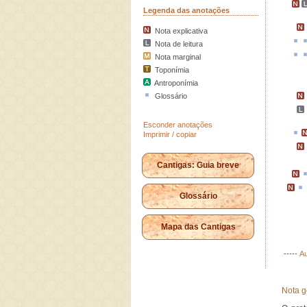
Legenda das anotações
Nota explicativa
Nota de leitura
Nota marginal
Toponímia
Antroponímia
Glossário
Esconder anotações
Imprimir / copiar
Cantigas: Guia breve
Glossário
Mapa das Cantigas
-----
Au
Nota g