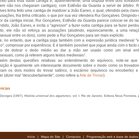
exto para esta subtil cantiga é, aparentemente, uma disputa entre dois trovador
em não nos chegaram cantigas), com Estêvão da Guarda a servir de árbitro: R
ves tinha feito uma cantiga de maldizer a João Eanes, o qual, ofendido pela clare
usações, lha tinha criticado, o que por sua vez ofendera Rui Gonçalves. Dirigindo-
or da cantiga inicial, Rui Gonçalves, Estêvão da Guarda parece colocar-se do la
ndido, João Eanes, e incita o "agressor" a fazer outra cantiga para se fazer perdoa
to, ele não só reforça as acusações (aludindo, equivocamente, a uma relaç
exual entre os dois), como pede a Rui Gonçalves para ser mais explícito.
e, no entanto, que a cantiga joga também com a expressão jurídica medieval "v
ho", comprovar por experiência. E é também possível que jogue ainda com o facto 
to de dobrar o dedo médio ao dar a mão ser usado como um sinal ent
1
exuais, como já referem alguns textos medievais
.
além destas questões relativas ao entendimento do equívoco, note-se que
ição é igualmente um interessante documento sobre o modo como os trovador
iam os dois modos do trovar satírico, o escárnio (equívoco ou encoberto) e
er (dizer mal "descubertamente", como refere a
Arte de Trovar
).
ências
 Georges (1997),
História universal dos algarismos
, vol. I, Rio de Janeiro, Editora Nova Fronteira, 
Início
|
Mapa do Site
|
Contactos
|
Programação web e base de dados