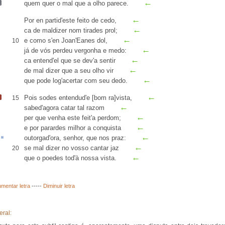
←
quem quer o mal
que a olho parece
.
←
Por en partid'este feito de cedo,
←
ca
de maldizer nom tirades
prol
;
←
e como s'
en
Joan'Eanes
dol
,
10
←
já de vós perdeu vergonha e medo:
←
ca entend'el que se dev'a sentir
←
de mal dizer
que a seu olho vir
←
que pode
log'acertar
com seu dedo.
←
Pois sodes
entendud'
e
[bom ra]vista,
15
←
sabed'agora
catar tal razom
←
per que venha este feit'a perdom;
←
e por
parardes
milhor a conquista
←
outorgad
'ora, senhor, que nos
praz
:
←
se mal dizer no vosso cantar jaz
20
←
que o poedes tod'à nossa vista.
mentar letra
-----
Diminuir letra
eral: