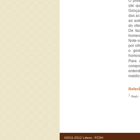
O pret
(de qu
Gonçal
das ac
ao aut
do ofe
De fac
homess
Note-s
por ol
o ges
homoss
Para 
compos
entend
maldiz
Refer
1
Ifrah,
©2011-2012 Littera - FCSH