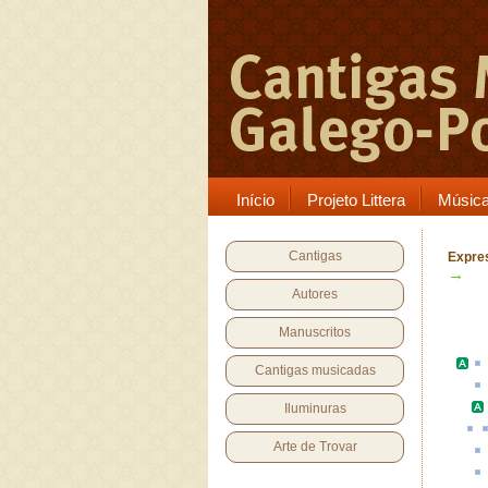
Início
Projeto Littera
Músic
Cantigas
Expre
→
Autores
Manuscritos
Cantigas musicadas
Iluminuras
Arte de Trovar