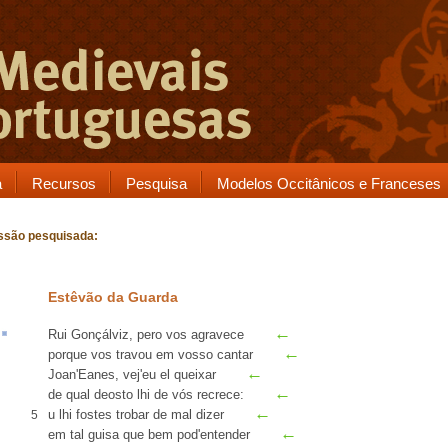
a
Recursos
Pesquisa
Modelos Occitânicos e Franceses
ssão pesquisada:
Estêvão da Guarda
←
Rui Gonçálviz
,
pero
vos
agravece
←
porque vos
travou
em vosso cantar
←
Joan'Eanes
, vej'eu el queixar
←
de qual
deosto
lhi de vós
recrece
:
←
u
lhi fostes trobar de mal dizer
5
←
em tal
guisa
que bem pod'entender