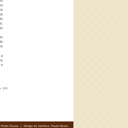
es
ui
za
se
do
r.
ão
er
de
re
 a
es
 o
p. 116.
: Pedro Sousa
|
Design de interface: Paula Neves