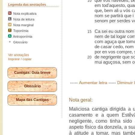
que vós havedes, b
10
Legenda das anotações
em tod'aquesto, qua
que, bem ali u vós 
Nota explicativa
nom se partirá que 
Nota de leitura
senom per serdes vó
Nota marginal
Ca sei eu outra nom 
Toponímia
15
nem de tal logar co
Antroponímia
com aguça que tomo
Glossário
de casar cedo, nom h
por en vos compre, 
Ver anotações
de negrigente que s
20
Imprimir / copiar
mui aguçosa, sem ou
Cantigas: Guia breve
-----
Aumentar letra
-----
Diminuir 
Glossário
Nota geral:
Mapa das Cantigas
Maliciosa cantiga dirigida a
casamento e a quem Estêv
negligente, como tinha sido
aspeto físico da donzela, a s
à atitude a tomar, mas tamb