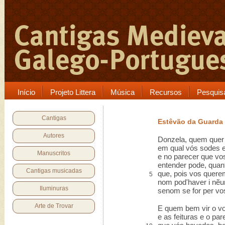
Início
Projeto Littera
Música
Recursos
Pesquis
Cantigas
Estêvão da Guarda
Autores
Donzela, quem quer
em qual vós sodes e
Manuscritos
e no parecer que vo
entender pode, quan
Cantigas musicadas
que, pois vos quere
5
nom pod'haver i nẽu
Iluminuras
senom se for per vo
Arte de Trovar
E quem bem vir o v
e as feituras e o par