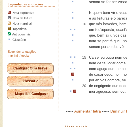
senom se for per vos
Legenda das anotações
E quem bem vir o vos
Nota explicativa
e as
feituras
e o parec
Nota de leitura
Nota marginal
que vós havedes, bem 
10
Toponímia
em tod'
aquesto
,
quant'
Antroponímia
que, bem ali
u
vós cas
Glossário
nom
se partirá
que i n
senom per serdes vós i
Esconder anotações
Imprimir / copiar
Ca
sei eu outra nom de
15
nem de tal logar come
Cantigas: Guia breve
com
aguça
que tomou
de casar cedo,
nom hou
por en
vos compre, se 
Glossário
de negrigente que sod
20
mui
aguçosa
,
sem outr
Mapa das Cantigas
-----
Aumentar letra
-----
Diminuir 