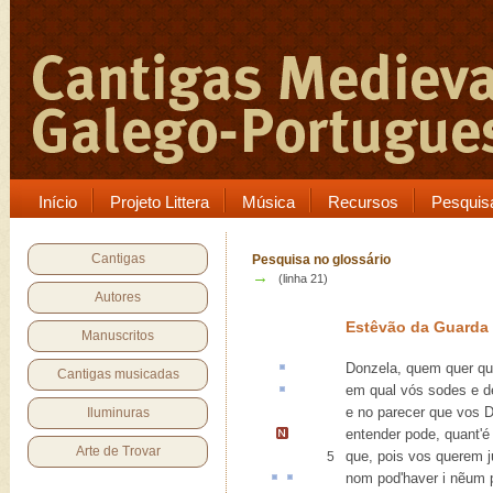
Início
Projeto Littera
Música
Recursos
Pesquis
Cantigas
Pesquisa no glossário
→
(linha 21)
Autores
Estêvão da Guarda
Manuscritos
Donzela, quem quer q
Cantigas musicadas
em qual vós sodes e 
e no parecer que vos D
Iluminuras
entender pode,
quant'é
Arte de Trovar
que, pois vos querem 
5
nom pod'haver
i
nẽum