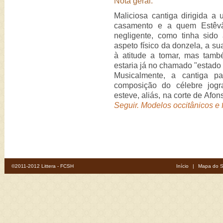
Nota geral:
Maliciosa cantiga dirigida a
casamento e a quem Estêv
negligente, como tinha sido
aspeto físico da donzela, a s
à atitude a tomar, mas tamb
estaria já no chamado "estado 
Musicalmente, a cantiga 
composição do célebre jogra
esteve, aliás, na corte de Afo
Seguir. Modelos occitânicos e
©2011-2012 Littera - FCSH
Início
|
Mapa do S