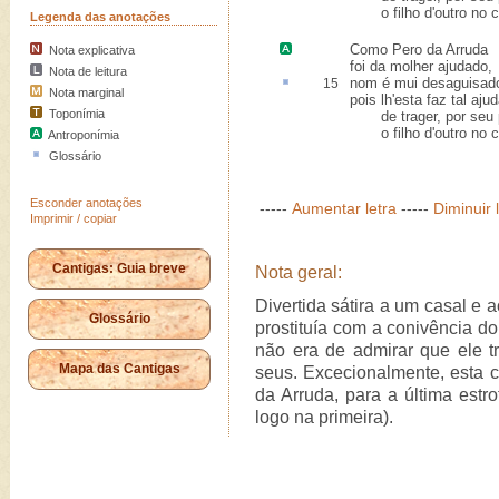
o filho d'outro no c
Legenda das anotações
Como
Pero da Arruda
Nota explicativa
foi da molher ajudado,
Nota de leitura
nom é mui
desaguisad
15
Nota marginal
pois lh'esta faz tal ajud
Toponímia
de trager, por seu p
o filho d'outro no c
Antroponímia
Glossário
Esconder anotações
-----
Aumentar letra
-----
Diminuir 
Imprimir / copiar
Cantigas: Guia breve
Nota geral:
Divertida sátira a um casal e 
Glossário
prostituía com a conivência d
não era de admirar que ele t
Mapa das Cantigas
seus. Excecionalmente, esta 
da Arruda, para a última estr
logo na primeira).