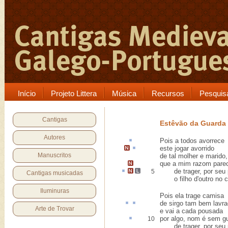
Início
Projeto Littera
Música
Recursos
Pesquis
Cantigas
Estêvão da Guarda
Autores
Pois a todos
avorrece
este jogar
avorrido
Manuscritos
de tal molher e marido,
que a mim razom pare
de
trager
, por seu
5
Cantigas musicadas
o filho d'outro no c
Iluminuras
Pois ela trage camisa
de
sirgo
tam bem
lavr
Arte de Trovar
e vai a cada pousada
por algo, nom é
sem gu
10
de trager, por seu p