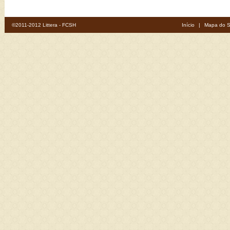
©2011-2012 Littera - FCSH
Início
|
Mapa do S