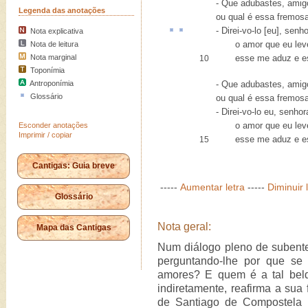
- Que adubastes, amigo
Legenda das anotações
ou qual é essa fremos
- Direi-vo-lo [eu], senh
Nota explicativa
o amor que eu levei
Nota de leitura
Nota marginal
esse me aduz e ess
10
Toponímia
Antroponímia
- Que adubastes, amigo
Glossário
ou qual é essa fremos
- Direi-vo-lo eu, senh
o amor que eu levei
Esconder anotações
Imprimir / copiar
esse me aduz e ess
15
Cantigas: Guia breve
-----
Aumentar letra
-----
Diminuir 
Glossário
Nota geral:
Mapa das Cantigas
Num diálogo pleno de subent
perguntando-lhe por que se
amores? E quem é a tal bel
indiretamente, reafirma a sua 
de Santiago de Compostela