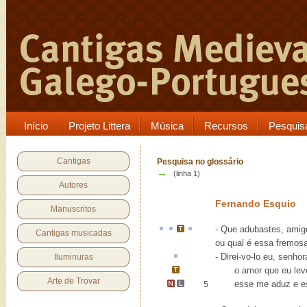
Início
Projeto Littera
Música
Recursos
Pesquis
Cantigas
Pesquisa no glossário
→
(linha 1)
Autores
Fernando Esquio
Manuscritos
- Que
adubastes
, ami
Cantigas musicadas
ou qual é essa fremos
- Direi-vo-lo eu, senhor
Iluminuras
o amor que eu lev
Arte de Trovar
esse me aduz e e
5