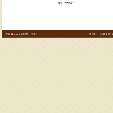
regressar.
©2011-2012 Littera - FCSH
Início
|
Mapa do S