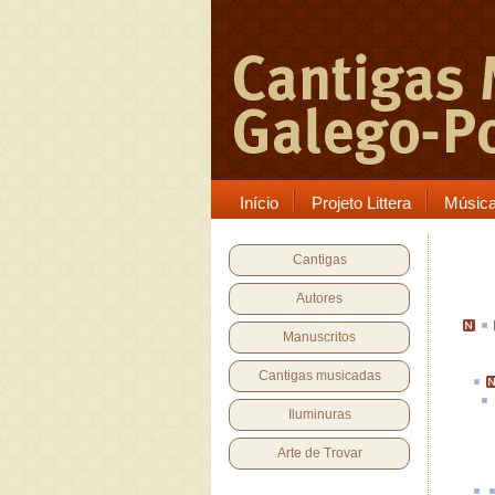
Início
Projeto Littera
Músic
Cantigas
Autores
Manuscritos
Cantigas musicadas
Iluminuras
Arte de Trovar