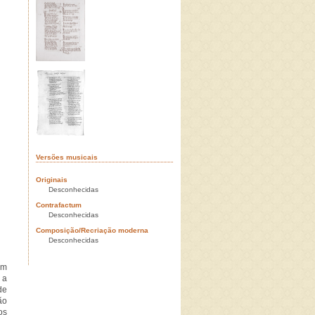
Versões musicais
Originais
Desconhecidas
Contrafactum
Desconhecidas
Composição/Recriação moderna
Desconhecidas
ém
 a
de
ão
os