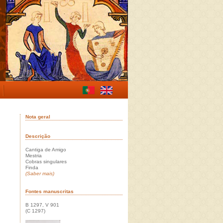
Nota geral
Descrição
Cantiga de Amigo
Mestria
Cobras singulares
Finda
(Saber mais)
Fontes manuscritas
B 1297, V 901
(C 1297)