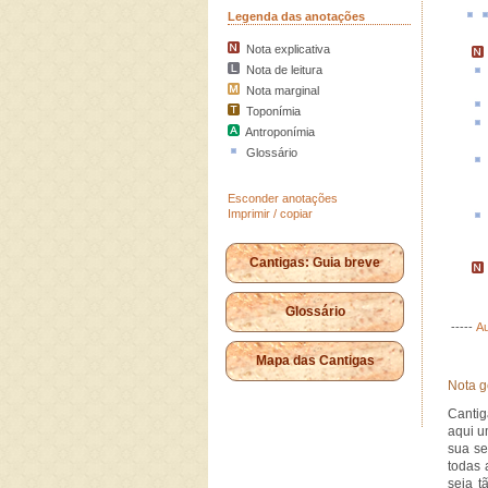
Legenda das anotações
Nota explicativa
Nota de leitura
Nota marginal
Toponímia
Antroponímia
Glossário
Esconder anotações
Imprimir / copiar
Cantigas: Guia breve
Glossário
-----
Au
Mapa das Cantigas
Nota g
Canti
aqui u
sua se
todas 
seja t