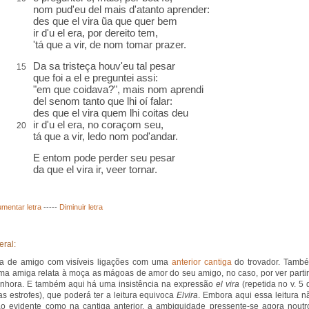
nom pud'eu del mais d'
atanto
aprender
:
des que el vira ũa que quer bem
ir d'u el era,
por dereito tem
,
'tá
que a vir, de nom tomar prazer.
Da sa
tristeça
houv'eu tal pesar
15
que
foi
a el e preguntei assi:
"em que coidava?", mais nom aprendi
del senom tanto que lhi
oí
falar:
des que el vira quem lhi coitas deu
ir d'u el era, no coraçom seu,
20
tá que a vir,
ledo
nom pod'andar.
E entom pode perder seu pesar
da que el vira ir,
veer tornar
.
mentar letra
-----
Diminuir letra
eral:
ga de amigo com visíveis ligações com uma
anterior cantiga
do trovador. Tamb
ma amiga relata à moça as mágoas de amor do seu amigo, no caso, por ver partir
nhora. E também aqui há uma insistência na expressão
el vira
(repetida no v. 5 
as estrofes), que poderá ter a leitura equivoca
Elvira
. Embora aqui essa leitura n
ão evidente como na cantiga anterior, a ambiguidade pressente-se agora noutr