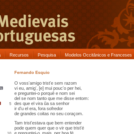
a
Recursos
Pesquisa
Modelos Occitânicos e Franceses
Fernando Esquio
O voss'amigo trist'e sem razom
vi eu, amig',
[e]
mui pouc'o
per
hei
,
e preguntei-o porquê e nom sei
del se nom tanto que me disse entom:
des
que
el vira
ũa sa senhor
5
ir d'
u
el era, fora sofredor
de grandes coitas no seu coraçom.
Tam trist'estava que bem entender
pode quem quer que o vir que trist'é
e preguntei-o,
mais
,
per boa fé
,
10