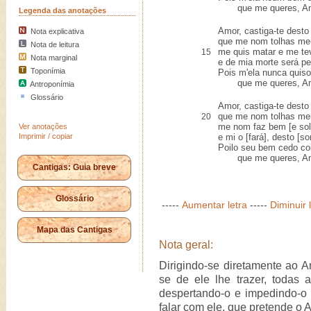
que me queres, A
Legenda das anotações
Amor, castiga-te desto
Nota explicativa
que me nom tolhas me
Nota de leitura
me quis matar e me t
15
Nota marginal
e de mia morte será pe
Toponímia
Pois m'ela nunca quiso
que me queres, A
Antroponímia
Glossário
Amor, castiga-te desto 
que me nom tolhas meu
20
me nom faz bem [e sol
Ver anotações
Imprimir / copiar
e mi o [fará], desto [so
Poilo seu bem cedo coi
que me queres, A
Cantigas: Guia breve
Glossário
-----
Aumentar letra
-----
Diminuir 
Mapa das Cantigas
Nota geral:
Dirigindo-se diretamente ao Am
se de ele lhe trazer, todas
despertando-o e impedindo-o 
falar com ele, que pretende o