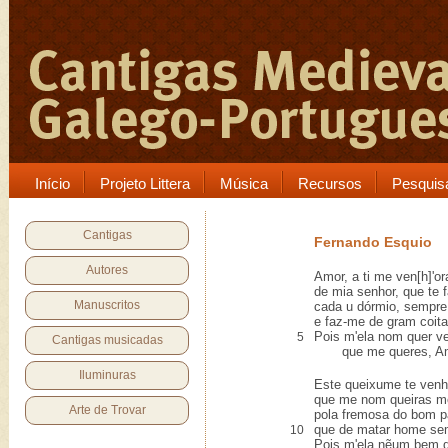
Início
Projeto Littera
Música
Recursos
Pesquis
Cantigas
Fernando Esquio
Autores
Amor, a ti me ven[h]'or
de mia senhor, que te f
Manuscritos
cada u dórmio, sempre
e faz-me de gram coita
Pois m'ela nom quer ve
5
Cantigas musicadas
que me queres, A
Iluminuras
Este queixume te venh'
que me nom queiras me
Arte de Trovar
pola fremosa do bom p
que de matar home sem
10
Pois m'ela nẽum bem qu