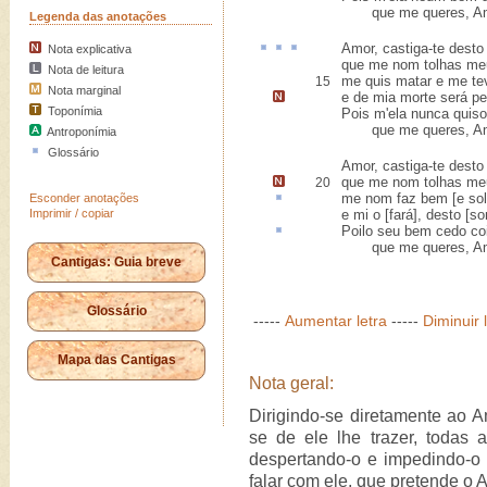
que me queres, A
Legenda das anotações
Amor,
castiga-te
desto
Nota explicativa
que me nom tolhas me
Nota de leitura
me quis matar e me t
15
Nota marginal
e de mia morte será pe
Toponímia
Pois m'ela nunca quiso
que me queres, A
Antroponímia
Glossário
Amor, castiga-te desto 
que me nom tolhas m
20
me nom faz bem [e
sol
Esconder anotações
Imprimir / copiar
e mi o [fará], desto [so
Poilo seu bem
cedo
coi
que me queres, A
Cantigas: Guia breve
Glossário
-----
Aumentar letra
-----
Diminuir 
Mapa das Cantigas
Nota geral:
Dirigindo-se diretamente ao Am
se de ele lhe trazer, todas
despertando-o e impedindo-o 
falar com ele, que pretende o