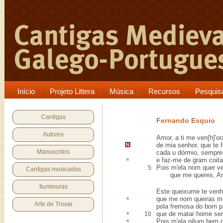
Início
Projeto Littera
Música
Recursos
Pesquis
Cantigas
Fernando Esquio
Autores
Amor, a ti me ven[h]'or
de mia senhor, que te f
Manuscritos
cada u dórmio, sempre
e faz-me de gram
coita
Pois m'ela nom quer ve
5
Cantigas musicadas
que me queres, A
Iluminuras
Este queixume te venh'
que me nom queiras 
Arte de Trovar
pola fremosa do bom p
que de matar home se
10
Pois m'ela nẽum bem