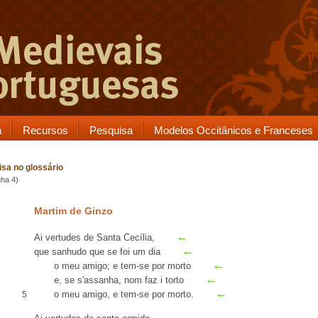
a
Recursos
Pesquisa
Modelos Occitânicos e Franceses
sa no glossário
nha 4)
Martim de Ginzo
←
Ai vertudes de
Santa Cecília
,
←
que
sanhudo
que se foi um dia
←
o meu amigo; e tem-se por morto
←
e, se
s'assanha
,
nom faz i torto
←
o meu amigo, e tem-se por morto.
5
←