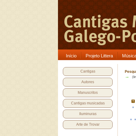
Início
Projeto Littera
Músic
Cantigas
Pesqui
→
(li
Autores
Manuscritos
Cantigas musicadas
Iluminuras
Arte de Trovar