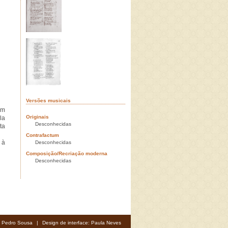
Versões musicais
om
Originais
la
Desconhecidas
ta
Contrafactum
 à
Desconhecidas
Composição/Recriação moderna
Desconhecidas
: Pedro Sousa
|
Design de interface: Paula Neves