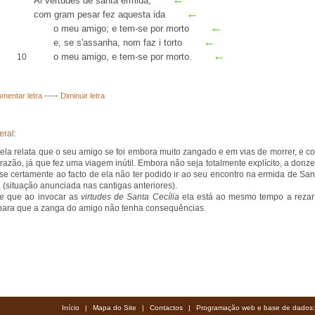
Ai vertudes de santa ermida,
←
com gram pesar fez
aquesta
ida
←
o meu amigo; e tem-se por morto
←
e, se s'assanha, nom faz i torto
←
o meu amigo, e tem-se por morto.
10
mentar letra
-----
Diminuir letra
eral:
ela relata que o seu amigo se foi embora muito zangado e em vias de morrer, e c
 razão, já que fez uma viagem inútil. Embora não seja totalmente explícito, a donze
-se certamente ao facto de ela não ter podido ir ao seu encontro na ermida de San
a (situação anunciada nas cantigas anteriores).
e que ao invocar as
virtudes de Santa Cecília
ela está ao mesmo tempo a rezar
para que a zanga do amigo não tenha consequências.
Início
|
Mapa do Site
|
Contactos
|
Programação web e base de dados