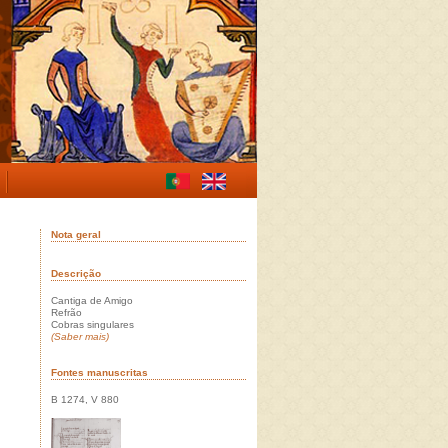
Nota geral
Descrição
Cantiga de Amigo
Refrão
Cobras singulares
(Saber mais)
Fontes manuscritas
B 1274, V 880