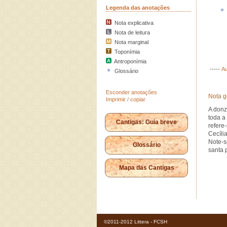
Legenda das anotações
Nota explicativa
Nota de leitura
Nota marginal
Toponímia
Antroponímia
-----
Au
Glossário
Esconder anotações
Nota g
Imprimir / copiar
A donz
toda a
Cantigas: Guia breve
refere
Cecíli
Note-s
Glossário
santa 
Mapa das Cantigas
©2011-2012 Littera - FCSH