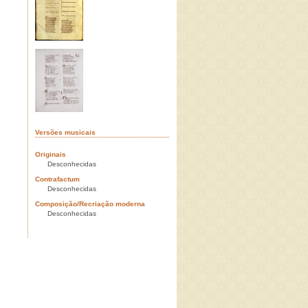
Versões musicais
Originais
Desconhecidas
Contrafactum
Desconhecidas
Composição/Recriação moderna
Desconhecidas