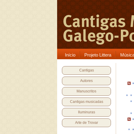
Início
Projeto Littera
Músic
Cantigas
Autores
Manuscritos
Cantigas musicadas
Iluminuras
Arte de Trovar