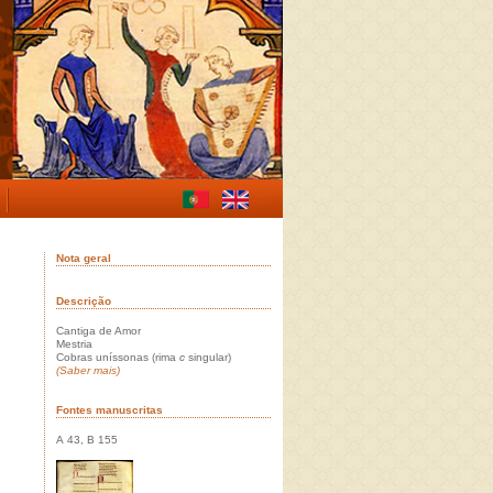
Nota geral
Descrição
Cantiga de Amor
Mestria
Cobras uníssonas (rima
c
singular)
(Saber mais)
Fontes manuscritas
A 43, B 155