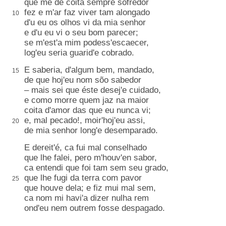
que me de coita sempre sofredor
fez e m'
ar
faz viver tam
alongado
10
d
'u
eu os olhos vi da mia senhor
e d'u eu vi o seu bom parecer;
se m'
est
'a mim podess'
escaecer
,
log'eu seria
guarid'e cobrado
.
E saberia, d'algum bem,
mandado
,
15
de que hoj'eu nom
sõo sabedor
– mais sei que
éste
desej'e cuidado,
e como morre quem jaz na maior
coita d'amor das que eu nunca vi;
e, mal pecado!, moir'hoj'eu assi,
20
de mia senhor long'e desemparado.
E dereit'é, ca fui mal conselhado
que lhe falei,
pero m'houv'en sabor
,
ca
entendi que foi tam
sem seu grado
,
que lhe fugi da terra com pavor
25
que houve dela; e
fiz mui mal sem
,
ca nom mi havi'a dizer
nulha rem
ond'eu nem outrem fosse despagado
.