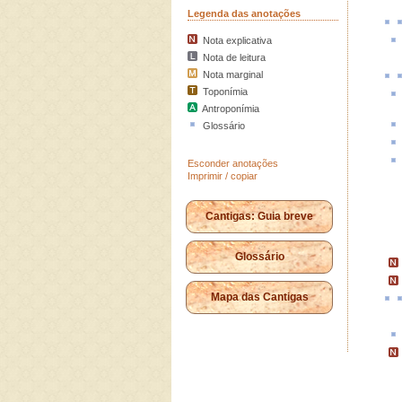
Legenda das anotações
Nota explicativa
Nota de leitura
Nota marginal
Toponímia
Antroponímia
Glossário
Esconder anotações
Imprimir / copiar
Cantigas: Guia breve
Glossário
Mapa das Cantigas