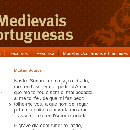
a
Recursos
Pesquisa
Modelos Occitânicos e Franceses
Martim Soares
Nostro Senhor! como
jaço
coitado
,
morrend'assi em tal poder d'Amor,
que me
tolheu
o
sem
e,
mal pecado
!,
al
me tolh'el, de que mi faz peor:
tolhe-me vós, a que nom sei rogar
5
pola mia
coita
, nem vo-la mostrar
–
assi me tem end'Amor
obridado
.
E
grave
dia com Amor
foi
nado,