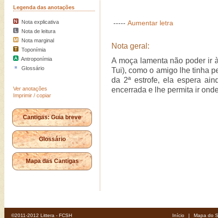
Legenda das anotações
Nota explicativa
-----
Aumentar letra
Nota de leitura
Nota marginal
Nota geral:
Toponímia
Antroponímia
A moça lamenta não poder ir 
Glossário
Tui), como o amigo lhe tinha 
da 2ª estrofe, ela espera a
Ver anotações
encerrada e lhe permita ir on
Imprimir / copiar
Cantigas: Guia breve
Glossário
Mapa das Cantigas
©2011-2012 Littera - FCSH
Início
|
Mapa do S