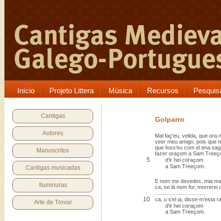
Início
Projeto Littera
Música
Recursos
Pesquis
Cantigas
Golparro
Autores
Mal faç'eu, velida, que ora
veer meu amigo, pois que
que foss'eu com el ena sa
Manuscritos
fazer oraçom a Sam Treeç
5
d'ir hei coraçom
a Sam Treeçom.
Cantigas musicadas
E nom me devedes, mia mad
Iluminuras
ca, se lá nom for, morrerei
..................................
10
ca, u s'el ia, disse-m'esta 
Arte de Trovar
d'ir hei coraçom
a Sam Treeçom.