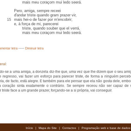
mais meu coraçom mui ledo seerá.
Pero,
amiga
, sempre receei
d'andar triste quando gram prazer vir,
mais hei-o de fazer por m'encobrir;
15
e,
à força de mi
, parecerei
triste, quando souber que el verrá,
mais meu coraçom mui ledo seerá.
mentar letra
-----
Diminuir letra
eral:
ndo-se a uma amiga, a donzela diz-lhe que, uma vez que lhe dizem que o seu ami
e regresso, vai fazer um esforço para parecer triste, de forma a ninguém perceb
la, de facto, está alegre. E também para ele pensar que ela não gosta dele, embo
 coração sinta exatamente o contrário. Se sempre receou não ser capaz de 
 triste face a um grande prazer, forçando-se a si própria, vai conseguir.
Início
|
Mapa do Site
|
Contactos
|
Programação web e base de dados