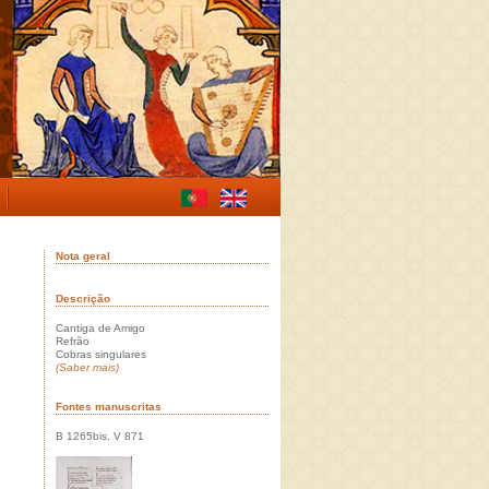
Nota geral
Descrição
Cantiga de Amigo
Refrão
Cobras singulares
(Saber mais)
Fontes manuscritas
B 1265bis, V 871