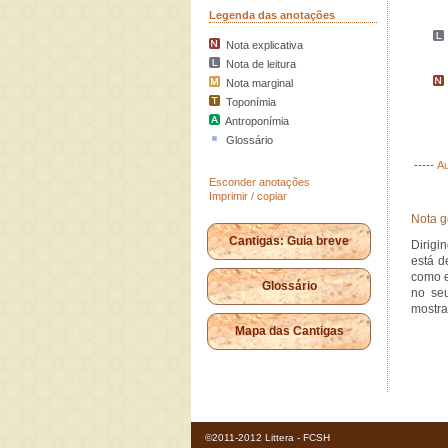
Legenda das anotações
Nota explicativa
Nota de leitura
Nota marginal
Toponímia
Antroponímia
Glossário
-----
Au
Esconder anotações
Imprimir / copiar
Nota g
Cantigas: Guia breve
Dirigi
está d
como e
Glossário
no seu
mostrar
Mapa das Cantigas
©2011-2012 Littera - FCSH