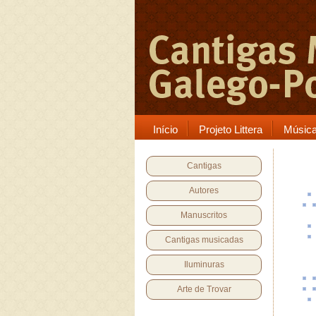
Início
Projeto Littera
Músic
Cantigas
Autores
Manuscritos
Cantigas musicadas
Iluminuras
Arte de Trovar