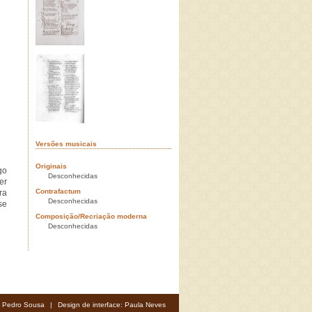
Versões musicais
Originais
go
Desconhecidas
er
Contrafactum
ra
Desconhecidas
se
Composição/Recriação moderna
Desconhecidas
: Pedro Sousa
|
Design de interface: Paula Neves