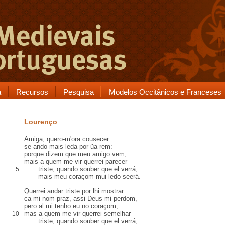
a
Recursos
Pesquisa
Modelos Occitânicos e Franceses
Lourenço
Amiga, quero-m'ora
cousecer
se ando mais
leda
por ũa
rem
:
porque dizem que meu amigo vem;
mais a quem me vir
querrei
parecer
triste, quando souber que el
verrá
,
5
mais meu coraçom mui ledo seerá.
Querrei andar triste por lhi mostrar
ca
mi nom
praz
, assi Deus mi perdom,
pero
al
mi tenho eu no coraçom;
mas a quem me vir querrei
semelhar
10
triste, quando souber que el verrá,