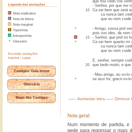
que mui cedo vos ven
Legenda das anotações
- Senhor, por que me 
Ca sei bem que será as
10
Nota explicativa
ca nunca tam cedo 
que eu nom cuide qu
Nota de leitura
Nota marginal
- Amigo, vossa
prol
ser
Toponímia
pois vos ides, de nom t
Antroponímia
- Senhor,
que prol mi h
15
Glossário
Ca sei bem quanto mi
ca nunca tam cedo 
que eu nom cuide qu
Esconder anotações
Imprimir / copiar
E, senhor, sempre cuid
que tardo muito; e que 
20
Cantigas: Guia breve
- Meu amigo, eu vo-lo d
se assi for,
gracir-vo-lo
Glossário
Mapa das Cantigas
-----
Aumentar letra
-----
Diminuir 
Nota geral:
Num momento de partida, e 
pede para regressar o mais d