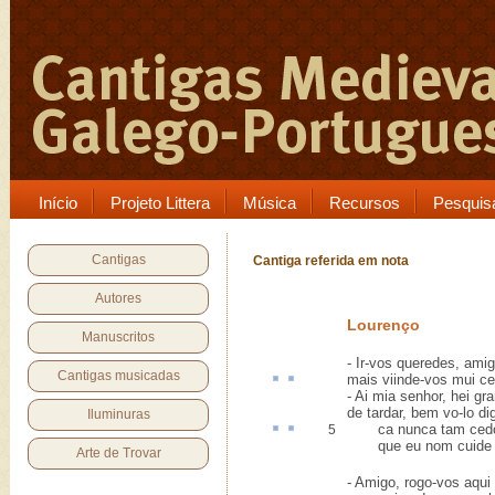
Início
Projeto Littera
Música
Recursos
Pesquis
Cantigas
Cantiga referida em nota
Autores
Lourenço
Manuscritos
- Ir-vos queredes, amig
Cantigas musicadas
mais
viinde-vos mui
ce
- Ai mia senhor, hei g
de tardar, bem vo-lo di
Iluminuras
ca nunca tam ce
5
que eu nom cuide qu
Arte de Trovar
- Amigo, rogo-vos aqui