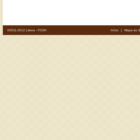
©2011-2012 Littera - FCSH
Início
|
Mapa do S