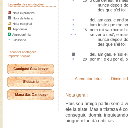
o que del est, e mai
10
Legenda das anotações
nunca depois dorm
des que s'el foi, 
Nota explicativa
Nota de leitura
del, amigas, e and'o
Nota marginal
tam triste que me n
nem mi sab'home h
Toponímia
15
se
verrá
ced
', e mai
Antroponímia
nunca depois dorm
Glossário
des que s'el foi, 
Esconder anotações
del, amigas,
e 'ssi e
Imprimir / copiar
por mi, e eu por el
,
p
20
Cantigas: Guia breve
-----
Aumentar letra
-----
Diminuir 
Glossário
Mapa das Cantigas
Nota geral:
Pois seu amigo partiu sem a v
ele ia triste. Mas a tristeza 
conseguiu dormir, inquietan
ninguém lhe dá notícias.