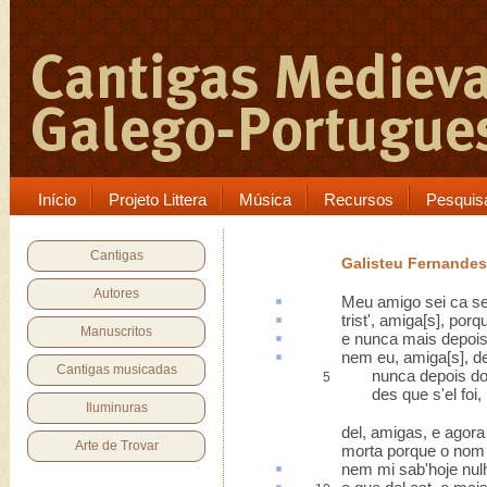
Início
Projeto Littera
Música
Recursos
Pesquis
Cantigas
Galisteu Fernandes
Autores
Meu amigo sei
ca
se
trist', amiga[s], porq
Manuscritos
e nunca mais depois
nem eu, amiga[s],
d
Cantigas musicadas
nunca depois dorm
5
des que s'el foi, 
Iluminuras
del, amigas, e agora
Arte de Trovar
morta porque o nom
nem mi sab'hoje
nul