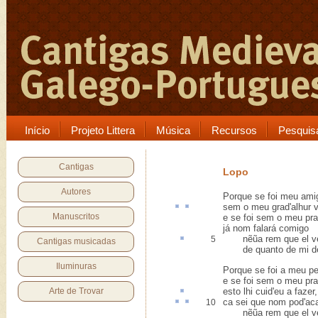
Início
Projeto Littera
Música
Recursos
Pesquis
Cantigas
Lopo
Autores
Porque se foi meu ami
sem o meu grad
'
alhur
v
Manuscritos
e se foi sem o meu pra
já nom falará comigo
nẽũa
rem
que el v
5
Cantigas musicadas
de quanto de mi de
Iluminuras
Porque se foi a meu p
e se foi sem o meu pra
Arte de Trovar
esto
lhi cuid'eu a fazer,
ca sei que nom pod'
ac
10
nẽũa rem que el v