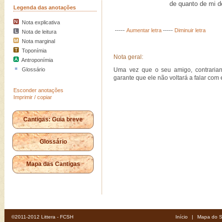
de quanto de mi de
Legenda das anotações
Nota explicativa
-----
Aumentar letra
-----
Diminuir letra
Nota de leitura
Nota marginal
Toponímia
Nota geral:
Antroponímia
Glossário
Uma vez que o seu amigo, contrariand
garante que ele não voltará a falar com 
Esconder anotações
Imprimir / copiar
Cantigas: Guia breve
Glossário
Mapa das Cantigas
©2011-2012 Littera - FCSH
Início
|
Mapa do S