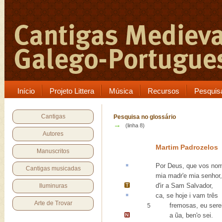
Início
Projeto Littera
Música
Recursos
Pesquis
Cantigas
Pesquisa no glossário
→
(linha 8)
Autores
Martim Padrozelos
Manuscritos
Por Deus, que vos n
Cantigas musicadas
mia madr'e mia senhor,
d'ir a
Sam Salvador
,
Iluminuras
ca
, se hoje i vam três
Arte de Trovar
fremosas, eu sere
5
a ũa
, ben'o sei.