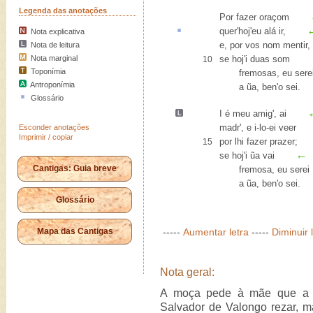
Legenda das anotações
Por fazer oraçom
quer'hoj'eu
alá
ir,
Nota explicativa
e, por vos nom mentir,
Nota de leitura
Nota marginal
se hoj'i duas som
10
Toponímia
fremosas, eu sere
Antroponímia
a ũa, ben'o sei.
Glossário
I é meu amig', ai
madr', e i-lo-ei veer
Esconder anotações
Imprimir / copiar
por lhi fazer prazer;
15
←
se hoj'i ũa vai
Cantigas: Guia breve
fremosa, eu serei
a ũa, ben'o sei.
Glossário
Mapa das Cantigas
-----
Aumentar letra
-----
Diminuir 
Nota geral:
A moça pede à mãe que a d
Salvador de Valongo rezar, m