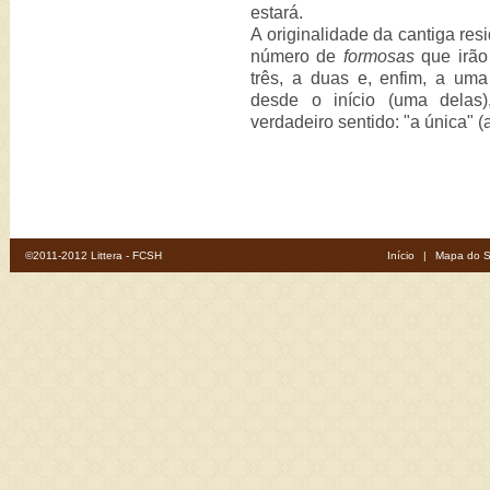
estará.
A originalidade da cantiga res
número de
formosas
que irão
três, a duas e, enfim, a uma
desde o início (uma delas)
verdadeiro sentido: "a única" 
©2011-2012 Littera - FCSH
Início
|
Mapa do S