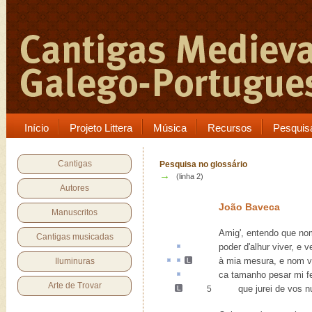
Início
Projeto Littera
Música
Recursos
Pesquis
Cantigas
Pesquisa no glossário
→
(linha 2)
Autores
João Baveca
Manuscritos
Amig', entendo que no
Cantigas musicadas
poder d'
alhur
viver, e v
à
mia
mesura
, e nom 
Iluminuras
ca
tamanho pesar mi f
Arte de Trovar
que jurei de vos 
5