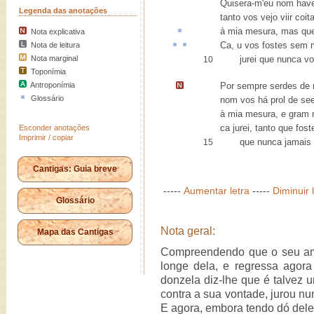
Quisera-m'eu nom have
Legenda das anotações
tanto vos vejo viir coit
à mia mesura, mas q
Nota explicativa
Ca,
u
vos fostes sem
Nota de leitura
Nota marginal
jurei que nunca vo
10
Toponímia
Antroponímia
Por sempre serdes de m
Glossário
nom vos há prol de see
à mia mesura, e gram 
ca jurei, tanto que fost
Esconder anotações
Imprimir / copiar
que nunca jamais v
15
Cantigas: Guia breve
-----
Aumentar letra
-----
Diminuir 
Glossário
Nota geral:
Mapa das Cantigas
Compreendendo que o seu am
longe dela, e regressa agor
donzela diz-lhe que é talvez u
contra a sua vontade, jurou nu
E agora, embora tendo dó dele,