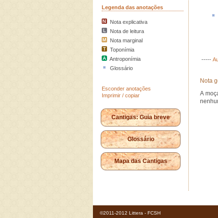
Legenda das anotações
Nota explicativa
Nota de leitura
Nota marginal
Toponímia
Antroponímia
-----
Au
Glossário
Nota g
Esconder anotações
A moça
Imprimir / copiar
nenhum
Cantigas: Guia breve
Glossário
Mapa das Cantigas
©2011-2012 Littera - FCSH