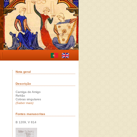
Nota geral
Descrição
Cantiga de Amigo
Refrão
Cobras singulares
(Saber mais)
Fontes manuscritas
B 1209, V 814