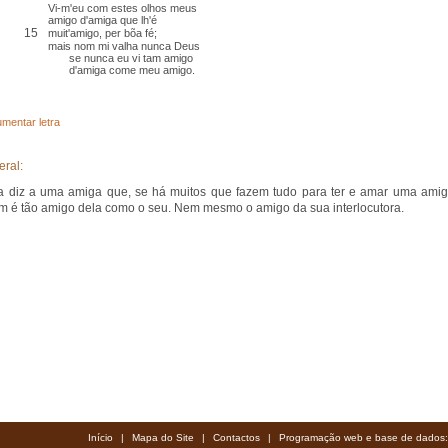
Vi-m'eu com estes olhos meus
amigo d'amiga que lh'é
15
muit'amigo,
per bõa fé
;
mais nom mi valha nunca Deus
se nunca eu vi tam amigo
d'amiga come meu amigo.
mentar letra
eral:
 diz a uma amiga que, se há muitos que fazem tudo para ter e amar uma amig
 é tão amigo dela como o seu. Nem mesmo o amigo da sua interlocutora.
Início
|
Mapa do Site
|
Contactos
|
Programação web e base de dados