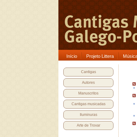
Início
Projeto Littera
Músic
Cantigas
Autores
Manuscritos
Cantigas musicadas
Iluminuras
Arte de Trovar