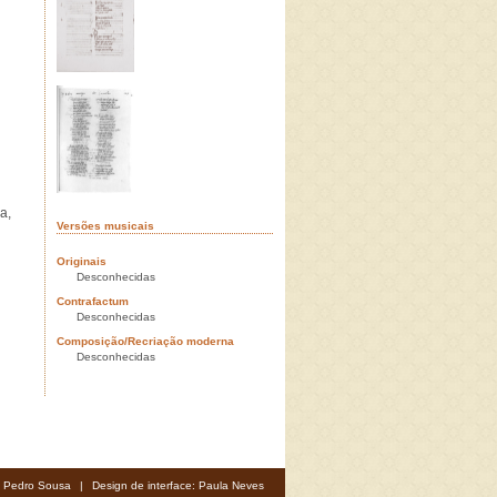
a,
Versões musicais
Originais
Desconhecidas
Contrafactum
Desconhecidas
Composição/Recriação moderna
Desconhecidas
: Pedro Sousa
|
Design de interface: Paula Neves