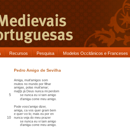
a
Recursos
Pesquisa
Modelos Occitânicos e Franceses
Pedro Amigo de Sevilha
Amiga,
muit'amigos som
muitos no mundo
por
filhar
amigas, polas muit'amar;
ma[i]s já Deus nunca mi perdom
5
se nunca eu vi tam amigo
d'amiga
come
meu amigo.
Pode voss'amigo dizer,
amiga,
ca
vos quer gram bem
e quer-vo-lo; mais eu por en
10
nunca veja do meu prazer
se nunca eu vi tam amigo
d'amiga come meu amigo.