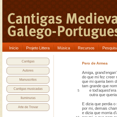
Início
Projeto Littera
Música
Recursos
Pesquis
Cantigas
Pero de Armea
Autores
Amiga, grand'engan'
do que mi fez cree
Manuscritos
que mi queria bem 
tam grande que nom 
Cantigas musicadas
e tod'aquest'era p
5
outra que queria
Iluminuras
E dizia que perdia 
Arte de Trovar
por mi, demais cha
e dizia que morria d