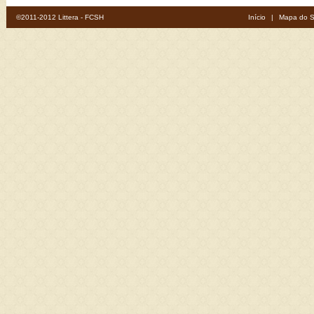
©2011-2012 Littera - FCSH
Início
|
Mapa do S