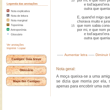
por mi, e que nom po
10
Legenda das anotações
e tod'aquest'era p
outra que queria
Nota explicativa
Nota de leitura
E, quand'el migo quer
Nota marginal
chorava muito e jurav
que nom sabia conse
Toponímia
15
por mi, e que nom po
Antroponímia
e tod'aquest'era p
Glossário
outra que queria
Ver anotações
Imprimir / copiar
-----
Aumentar letra
-----
Diminuir 
Cantigas: Guia breve
Nota geral:
Glossário
A moça queixa-se a uma amig
se dizia que morria por ela, 
Mapa das Cantigas
apenas para encobrir uma outr