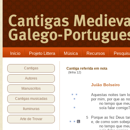
Início
Projeto Littera
Música
Recursos
Pesquis
Cantigas
Cantiga referida em nota
(linha 12)
Autores
Juião Bolseiro
Manuscritos
Aquestas
noites tam l
Cantigas musicadas
por mim, por que as 
no tempo que meu
soía
falar comigo
Iluminuras
Porque as fez Deus ta
5
Arte de Trovar
e, de como som
sobej
no tempo que meu