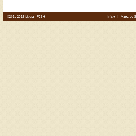
©2011-2012 Littera - FCSH
Início
|
Mapa do S