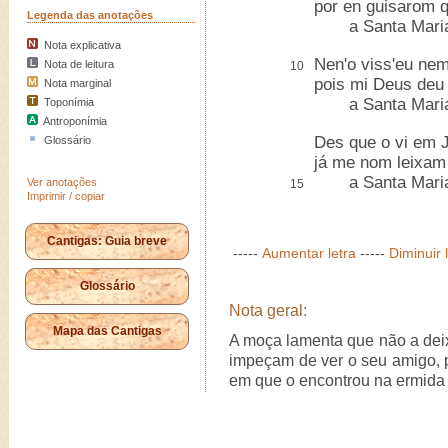
por en guisarom 
Legenda das anotações
a Santa Maria 
Nota explicativa
Nen'o viss'eu nem
Nota de leitura
10
pois mi Deus deu
Nota marginal
a Santa Maria 
Toponímia
Antroponímia
Des que o vi em 
Glossário
já me nom leixam
a Santa Maria 
Ver anotações
15
Imprimir / copiar
Cantigas: Guia breve
-----
Aumentar letra
-----
Diminuir 
Glossário
Nota geral:
Mapa das Cantigas
A moça lamenta que não a deix
impeçam de ver o seu amigo, 
em que o encontrou na ermida 