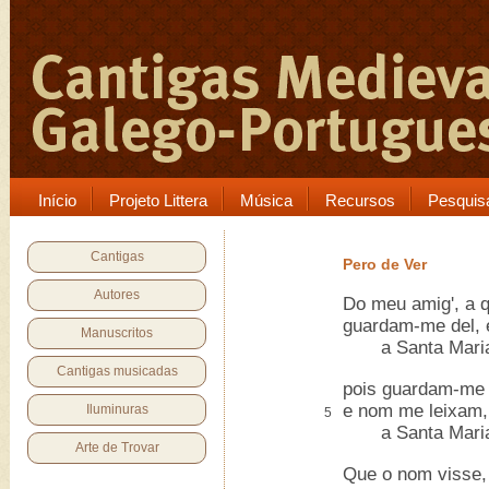
Início
Projeto Littera
Música
Recursos
Pesquis
Cantigas
Pero de Ver
Autores
Do meu amig', a 
guardam-me del, 
Manuscritos
a Santa Maria 
Cantigas musicadas
pois guardam-me 
e nom me leixam,
Iluminuras
5
a Santa Maria 
Arte de Trovar
Que o nom visse,