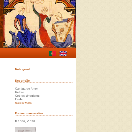
Nota geral
Descrição
Cantiga de Amor
Refrão
Cobras singulares
Finda
(Saber mais)
Fontes manuscritas
B 1086, V 678