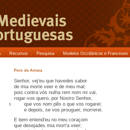
a
Recursos
Pesquisa
Modelos Occitânicos e Franceses
Pero de Armea
Senhor, vej'eu que havedes
sabor
de mia morte veer e de meu mal;
pois
contra
vós
nulha rem nom
mi val,
rogar-vos quero, por Nostro Senhor,
que vos nom
pês
o que vos rogarei;
5
e depois, se vos
prouguer
, morrerei.
E bem entend'eu no meu coraçom
que desejades mia mort'a veer;