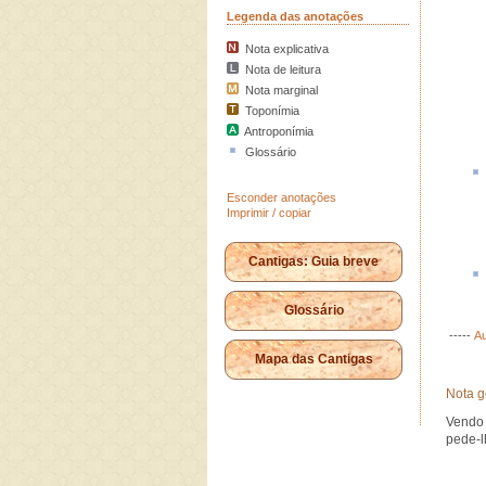
Legenda das anotações
Nota explicativa
Nota de leitura
Nota marginal
Toponímia
Antroponímia
Glossário
Esconder anotações
Imprimir / copiar
Cantigas: Guia breve
Glossário
-----
Au
Mapa das Cantigas
Nota g
Vendo 
pede-l