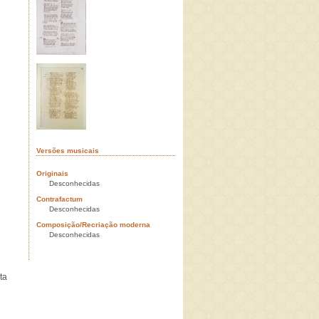
Versões musicais
Originais
Desconhecidas
Contrafactum
Desconhecidas
Composição/Recriação moderna
Desconhecidas
ta