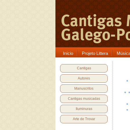
Início
Projeto Littera
Músic
Cantigas
Autores
Manuscritos
Cantigas musicadas
Iluminuras
Arte de Trovar