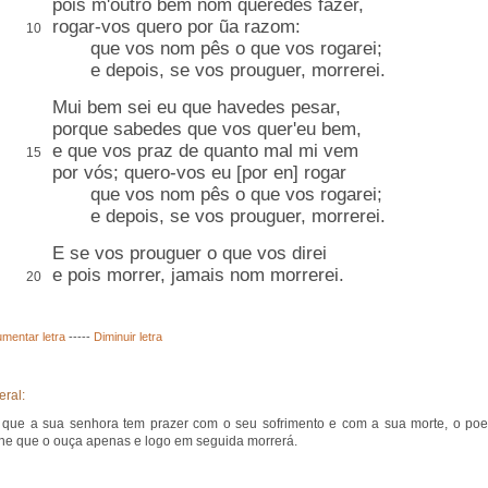
pois m'outro bem nom queredes fazer,
rogar-vos quero por ũa razom:
10
que vos nom pês o que vos rogarei;
e depois, se vos prouguer, morrerei.
Mui bem sei eu que havedes pesar,
porque sabedes que vos quer'eu bem,
e que vos praz de quanto mal mi vem
15
por vós; quero-vos eu [
por en
] rogar
que vos nom pês o que vos rogarei;
e depois, se vos prouguer, morrerei.
E se vos prouguer o que vos direi
e
pois
morrer, jamais nom morrerei.
20
mentar letra
-----
Diminuir letra
eral:
que a sua senhora tem prazer com o seu sofrimento e com a sua morte, o poe
he que o ouça apenas e logo em seguida morrerá.