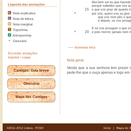
Mui bem sei eu que havede
Legenda das anotações
porque sabedes que vos qu
15
e que vos praz de quanto 
Nota explicativa
por vós; quero-vos eu [
por
que vos nom pês o que v
Nota de leitura
e depois, se vos prougue
Nota marginal
E se vos prouguer o que vo
Toponímia
20
e
pois
morrer, jamais nom m
Antroponímia
Glossário
-----
Aumentar letra
Esconder anotações
Imprimir / copiar
Nota geral:
Vendo que a sua senhora tem prazer c
Cantigas: Guia breve
pede-lhe que o ouça apenas e logo em 
Glossário
Mapa das Cantigas
©2011-2012 Littera - FCSH
Início
|
Mapa do S