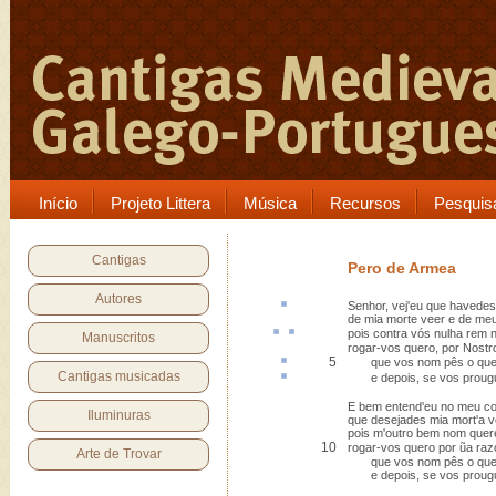
Início
Projeto Littera
Música
Recursos
Pesquis
Cantigas
Pero de Armea
Autores
Senhor, vej'eu que havede
de mia morte veer e de meu
pois
contra
vós
nulha rem 
Manuscritos
rogar-vos quero, por Nostr
5
que vos nom
pês
o que
Cantigas musicadas
e depois, se vos
proug
E bem entend'eu no meu c
Iluminuras
que desejades mia mort'a v
pois m'outro bem nom quer
10
rogar-vos quero por ũa ra
Arte de Trovar
que vos nom pês o que v
e depois, se vos prougue