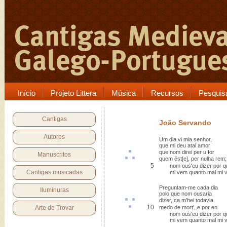
Início
Projeto Littera
Música
Recursos
Pesquis
Cantigas
João Servando
Autores
Um dia vi mia senhor,
que mi deu atal amor
que nom direi per
u
for
Manuscritos
quem
ést[e]
,
per nulha rem
;
5
nom ous'eu dizer por 
Cantigas musicadas
mi vem quanto mal mi 
Preguntam-me cada dia
Iluminuras
polo que nom ousaria
dizer,
ca
m'hei
todavia
10
Arte de Trovar
medo de mort', e
por en
nom ous'eu dizer por 
mi vem quanto mal mi 