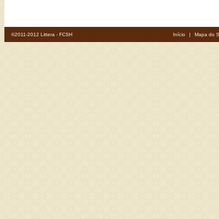
©2011-2012 Littera - FCSH
Início
|
Mapa do S