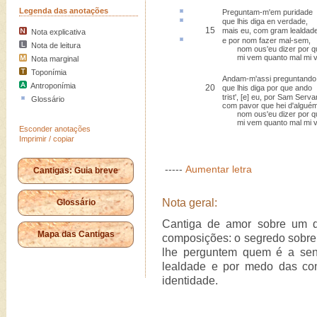
Legenda das anotações
Preguntam-m'
em puridade
que lhis diga
en
verdade,
15
mais eu, com gram lealdade
Nota explicativa
e por nom fazer
mal-sem
,
Nota de leitura
nom ous'eu dizer por 
mi vem quanto mal mi 
Nota marginal
Toponímia
Andam-m'assi preguntando
Antroponímia
20
que lhis diga por que ando
trist', [e] eu, por Sam Serv
Glossário
com pavor que hei d'alguém
nom ous'eu dizer por 
mi vem quanto mal mi 
Esconder anotações
Imprimir / copiar
-----
Aumentar letra
Cantigas: Guia breve
Nota geral:
Glossário
Cantiga de amor sobre um d
Mapa das Cantigas
composições: o segredo sobre
lhe perguntem quem é a senh
lealdade e por medo das co
identidade.