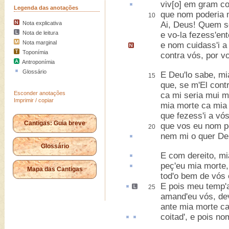
viv[o] em gram
co
Legenda das anotações
que nom poderia 
10
Nota explicativa
Ai, Deus! Quem s
Nota de leitura
e vo-la fezess'ent
Nota marginal
e nom cuidass'i a
Toponímia
contra vós, por vos
Antroponímia
Glossário
E Deu'lo sabe, mi
15
que, se m'El cont
Esconder anotações
ca mi seria mui m
Imprimir / copiar
mia morte ca mia 
que fezess'i a vós
Cantigas: Guia breve
que vos eu nom p
20
nem mi o quer D
Glossário
E com
dereito
, mi
peç'eu mia morte,
Mapa das Cantigas
tod'o bem de vós 
E pois meu temp'
25
amand'eu vós, de
ante mia morte ca
coitad', e
pois
no