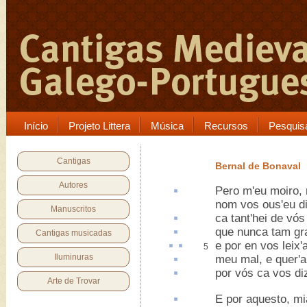
Início
Projeto Littera
Música
Recursos
Pesquis
Cantigas
Bernal de Bonaval
Autores
Pero
m'eu moiro, 
nom vos ous'eu d
Manuscritos
ca
tant'hei de vó
que nunca tam gra
Cantigas musicadas
e
por en
vos
leix'
5
Iluminuras
meu mal, e quer'
a
por vós
ca
vos diz
Arte de Trovar
E por
aquesto
, mi