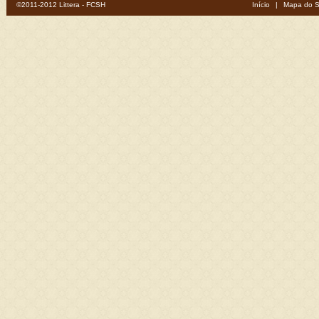
©2011-2012 Littera - FCSH
Início
|
Mapa do S