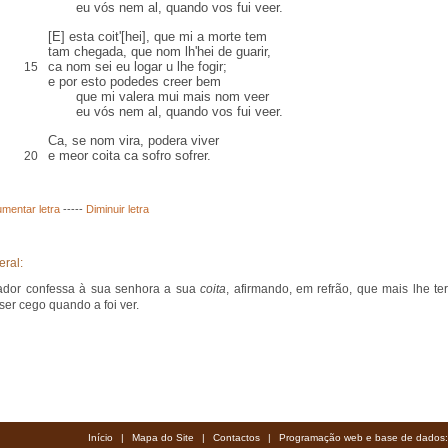
eu vós nem al, quando vos fui veer.
[E] esta coit'[hei], que mi a morte tem
tam chegada, que nom lh'hei de guarir,
ca nom sei eu logar u lhe fogir;
15
e por esto podedes creer bem
que mi valera mui mais nom veer
eu vós nem al, quando vos fui veer.
Ca, se nom vira, podera viver
e meor coita ca sofro sofrer.
20
mentar letra
-----
Diminuir letra
eral:
ador confessa à sua senhora a sua
coita
, afirmando, em refrão, que mais lhe ter
 ser cego quando a foi ver.
Início
|
Mapa do Site
|
Contactos
|
Programação web e base de dados