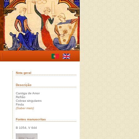
Nota geral
Descrição
Cantiga de Amor
Refrão
Cobras singulares
Finda
(Saber mais)
Fontes manuscritas
B 1054, V 644