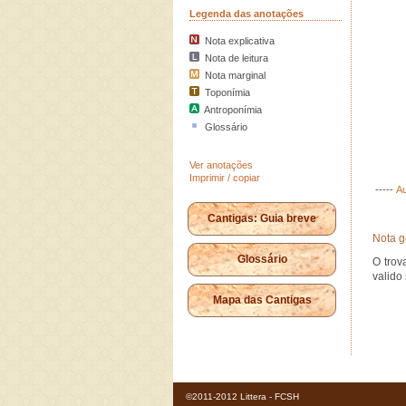
Legenda das anotações
Nota explicativa
Nota de leitura
Nota marginal
Toponímia
Antroponímia
Glossário
Ver anotações
Imprimir / copiar
-----
Au
Cantigas: Guia breve
Nota g
Glossário
O trov
valido
Mapa das Cantigas
©2011-2012 Littera - FCSH