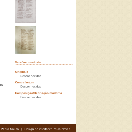
Versões musicais
Originais
Desconhecidas
Contrafactum
ia
Desconhecidas
Composição/Recriação moderna
Desconhecidas
: Pedro Sousa
|
Design de interface: Paula Neves