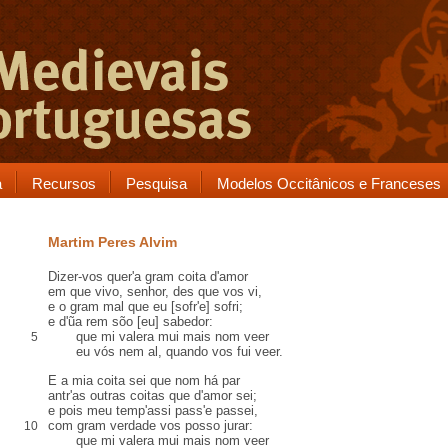
a
Recursos
Pesquisa
Modelos Occitânicos e Franceses
Martim Peres Alvim
Dizer-vos quer'a gram coita d'amor
em que vivo, senhor, des que vos vi,
e o gram mal que eu [sofr'e] sofri;
e d'ũa rem sõo [eu] sabedor:
que mi valera mui mais nom veer
5
eu vós nem al, quando vos fui veer.
E a mia coita sei que nom há par
antr'as outras coitas que d'amor sei;
e pois meu temp'assi pass'e passei,
com gram verdade vos posso jurar:
10
que mi valera mui mais nom veer