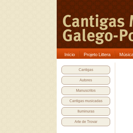
Início
Projeto Littera
Músic
Cantigas
Autores
Manuscritos
Cantigas musicadas
Iluminuras
Arte de Trovar