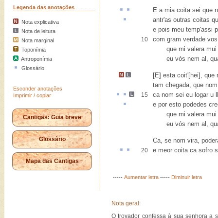
Legenda das anotações
E a mia
coita
sei que 
antr'
as outras coitas qu
Nota explicativa
e pois meu temp'assi p
Nota de leitura
com gram verdade vos 
10
Nota marginal
que mi valera mui 
Toponímia
eu vós nem al, quan
Antroponímia
Glossário
[E] esta coit'[hei]
, que
tam chegada, que nom l
Esconder anotações
ca
nom sei eu logar
u
15
Imprimir / copiar
e por
esto
podedes cre
que mi valera mui 
Cantigas: Guia breve
eu vós nem al, quan
Glossário
Ca, se nom vira, poder
e
meor
coita
ca
sofro s
20
Mapa das Cantigas
-----
Aumentar letra
-----
Diminuir letra
Nota geral:
O trovador confessa à sua senhora a 