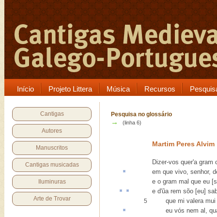
Início
Projeto Littera
Música
Recursos
Pesquis
Cantigas
Pesquisa no glossário
→
(linha 6)
Autores
Martim Peres Alvim
Manuscritos
Dizer-vos quer'a gram 
Cantigas musicadas
em que vivo, senhor,
d
e o gram mal que eu [sof
Iluminuras
e d'ũa
rem
sõo [eu] sa
Arte de Trovar
que mi valera mui 
5
eu vós nem
al
, qu