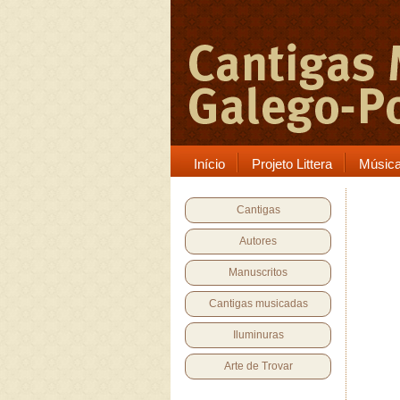
Início
Projeto Littera
Músic
Cantigas
Autores
Manuscritos
Cantigas musicadas
Iluminuras
Arte de Trovar