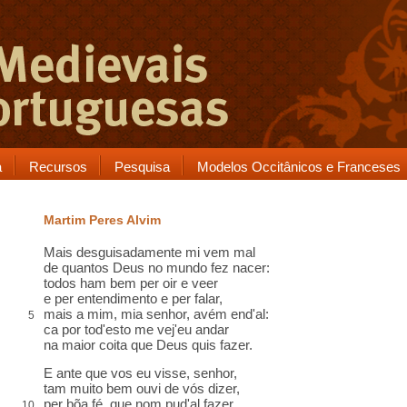
a
Recursos
Pesquisa
Modelos Occitânicos e Franceses
Martim Peres Alvim
Mais desguisadamente mi vem mal
de quantos Deus no mundo fez nacer:
todos ham bem per oir e veer
e per entendimento e per falar,
mais a mim, mia senhor, avém end'al:
5
ca por tod'esto me vej'eu andar
na maior coita que Deus quis fazer.
E ante que vos eu visse, senhor,
tam muito bem ouvi de vós dizer,
per bõa fé, que nom pud'al fazer
10