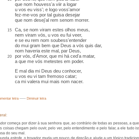
que nom houvess'a viir a logar
u vos eu viss'; e logo voss'amor
fez-me-vos por tal guisa desejar
que nom desej'al rem senom morrer.
Ca, se nom viram estes olhos meus,
15
nem viram vós, u vos eu fui veer,
e se eu rem nom soubess'entender
do mui gram bem que Deus a vós quis dar,
nom haveria este mal, par Deus,
por vós, d'Amor, que mi há ced'a matar,
20
a que me vós metestes em poder.
E mal dia mi Deus deu conhocer,
u vos eu vi tam fremoso catar;
ca mi valera mui mais nom nacer.
mentar letra
-----
Diminuir letra
eral:
ador começa por dizer à sua senhora que, ao contrário de todas as pessoas, a qu
s coisas chegam pelo ouvir, pelo ver, pelo entendimento e pelo falar, a ele tudo is
usa do seu mal.
unda estrofe, o trovador muda um pouco de direção e alude a um tópico tradicion