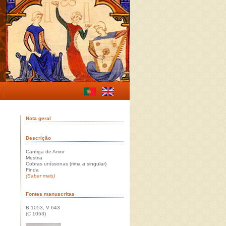
Nota geral
Descrição
Cantiga de Amor
Mestria
Cobras uníssonas (rima
a
singular)
Finda
(Saber mais)
Fontes manuscritas
B 1053, V 643
(C 1053)