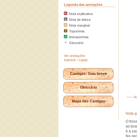
Legenda das anotações
Nota explicativa
Nota de leitura
Nota marginal
Toponímia
Antroponímia
Glossário
Ver anotações
Imprimir / copiar
Cantigas: Guia breve
Glossário
-----
Au
Mapa das Cantigas
Nota g
O trov
as boa
é a ca
Na seg