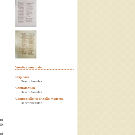
Versões musicais
Originais
Desconhecidas
Contrafactum
Desconhecidas
Composição/Recriação moderna
Desconhecidas
em
so
al