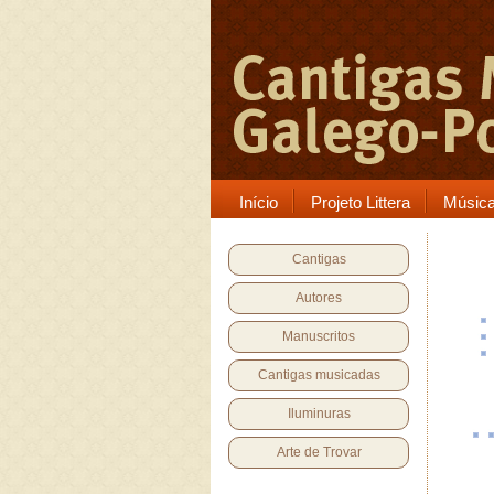
Início
Projeto Littera
Músic
Cantigas
Autores
Manuscritos
Cantigas musicadas
Iluminuras
Arte de Trovar