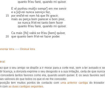
quanto lh'eu farei, quando mi quiser.
E el
punhou
muit[o sempr'] em me servir
e a [e]l-rei nunca serviço fez,
por end
'el-rei nom há que lhi
gracir
;
15
mais eu perça bom parecer e bom
prez
,
se nunca lh'el-rei tanto bem fezer
quanto lh'eu farei, quando mi quiser.
Ca
mais [lhi]
valrá
se lh'eu [bem] quiser,
que quanto bem lh'el-rei fazer poder.
20
mentar letra
-----
Diminuir letra
eral:
z que o seu amigo se dispõe a ir morar para a corte real, sem a ter avisado e s
dir licença, a donzela exprime o seu desgosto e a sua irritação, certa de que nunca
e concederá tantos favores como ela, quando assim quiser. E os seus favores ser
is valiosos do que todos os que el-rei lhe conceder.
posição tem muitos pontos de contacto com
uma anterior cantiga
do trovador
m com
as duas cantigas seguintes
.