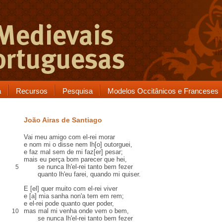
a
Recursos
Pesquisa
Modelos Occitânicos e Franceses
João Airas de Santiago
Vai meu amigo com el-rei morar
e nom mi o disse nem lh[o]
outorguei
,
e
faz mal sem
de mi faz[er] pesar;
mais eu
perça
bom parecer que hei,
se nunca lh'el-rei tanto bem fezer
5
quanto lh'eu farei, quando mi quiser.
E [el] quer muito com el-rei viver
e [a] mia
sanha
non'a tem em
rem
;
e el-rei pode quanto quer poder,
mas mal mi venha onde vem o bem,
10
se nunca lh'el-rei tanto bem fezer