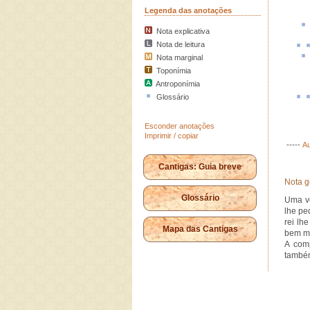
Legenda das anotações
Nota explicativa
Nota de leitura
Nota marginal
Toponímia
Antroponímia
Glossário
Esconder anotações
Imprimir / copiar
-----
Au
Cantigas: Guia breve
Nota g
Glossário
Uma ve
lhe pe
rei lh
Mapa das Cantigas
bem ma
A com
també