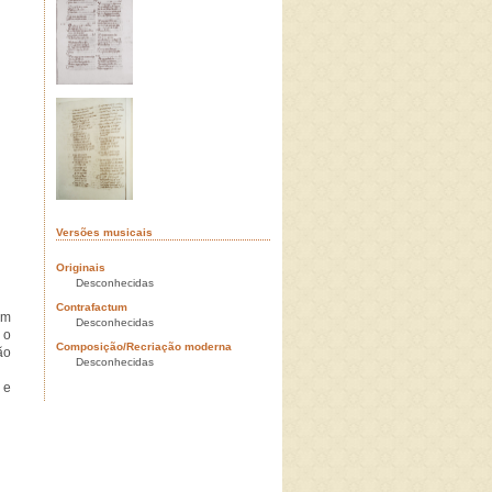
Versões musicais
Originais
Desconhecidas
Contrafactum
em
Desconhecidas
 o
Composição/Recriação moderna
ão
Desconhecidas
 e