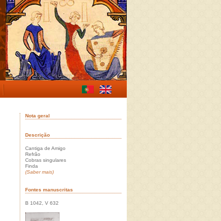
Nota geral
Descrição
Cantiga de Amigo
Refrão
Cobras singulares
Finda
(Saber mais)
Fontes manuscritas
B 1042, V 632