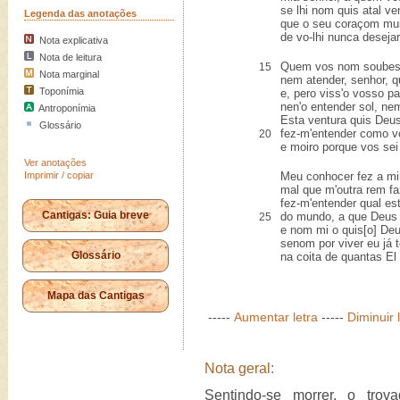
se lhi nom quis atal ve
Legenda das anotações
que o seu coraçom mui
de vo-lhi nunca desejar
Nota explicativa
Nota de leitura
Quem vos nom soubess
15
Nota marginal
nem atender, senhor, q
Toponímia
e, pero viss'o vosso pa
nen'o entender sol, nem
Antroponímia
Esta ventura quis Deus
Glossário
fez-m'entender como v
20
e moiro porque vos sei
Ver anotações
Imprimir / copiar
Meu conhocer fez a mi
mal que m'outra rem fa
fez-m'entender qual es
Cantigas: Guia breve
do mundo, a que Deus 
25
e nom mi o quis[o] Deu
senom por viver eu já 
Glossário
na coita de quantas El 
Mapa das Cantigas
-----
Aumentar letra
-----
Diminuir 
Nota geral:
Sentindo-se morrer, o trov