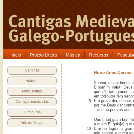
Início
Projeto Littera
Música
Recursos
Pesquis
Cantigas
Nuno Anes Cerzeo
Autores
Senhor, e assi hei eu 
E nom mi valrá i Deus
Manuscritos
que vós tam grande sa
em tod'outra rem seno
Em grave dia, senhor, 
5
Cantigas musicadas
por me Deus dar contra
– que eu por vós assi h
Iluminuras
Que [mui] gram bem fe
Arte de Trovar
a quem El quis[o] que 
E ar fez logo mui gra
10
mia senhor, a quem vos