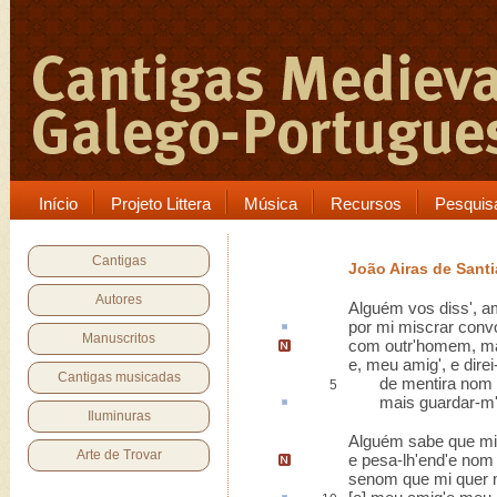
Início
Projeto Littera
Música
Recursos
Pesquis
Cantigas
João Airas de Sant
Autores
Alguém vos diss', am
por mi
miscrar
convo
Manuscritos
com outr'homem,
ma
e, meu amig', e direi-
Cantigas musicadas
de mentira nom me
5
mais guardar-m'-
Iluminuras
Alguém sabe que m
Arte de Trovar
e pesa-lh'end'e nom 
senom que mi quer 