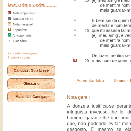
[e] meu amig'e meu
10
Legenda das anotações
de mentira nom me
mais guardar-m'-ei
Nota explicativa
Nota de leitura
E bem sei de quem
Nota marginal
de mentir e nom te
que mi assaca tal me
Toponímia
15
[e], meu amig', e v
Antroponímia
de mentira nom me
Glossário
mais guardar-m'-ei
Esconder anotações
De fazer mentira sei
Imprimir / copiar
mais nom de
quem m
20
Cantigas: Guia breve
-----
Aumentar letra
-----
Diminuir 
Glossário
Mapa das Cantigas
Nota geral:
A donzela justifica-se per
intriguista invejoso lhe foi
homem, garante-lhe que nunca
que, não podendo evitar ment
desgosto. E mesmo se ela 