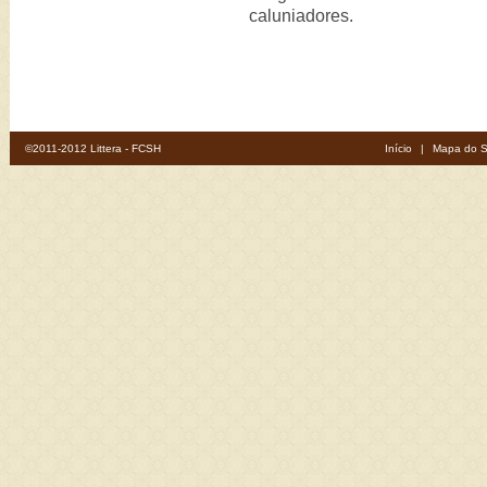
caluniadores.
©2011-2012 Littera - FCSH
Início
|
Mapa do S