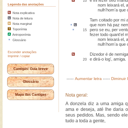
e lhi fezer
seu mand
10
Legenda das anotações
nom leixará el, a
nulh'hom'a que o
Nota explicativa
Nota de leitura
Tam coitado por mi 
Nota marginal
que nom há
paz
ne
pero
se eu, per vent
Toponímia
15
fezer todo quant'el 
Antroponímia
nom leixará el, a
Glossário
nulh'hom'a que o
Esconder anotações
Dizedor é de nemig
Imprimir / copiar
e dirá-o log', amiga.
20
Cantigas: Guia breve
-----
Aumentar letra
-----
Diminuir 
Glossário
Mapa das Cantigas
Nota geral:
A donzela diz a uma amiga 
ama e deseja, até lhe daria o
seus pedidos. Mas, sendo ele u
tudo a toda a gente,