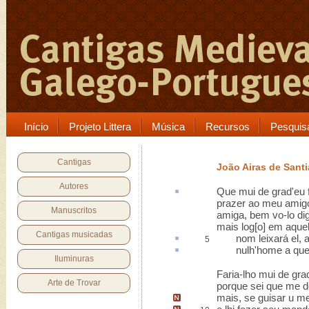
Início
Projeto Littera
Música
Recursos
Pesquis
Cantigas
João Airas de Sant
Autores
Que mui
de grad'
eu 
prazer ao meu amig
Manuscritos
amiga, bem vo-lo di
mais log[o] em aquel
Cantigas musicadas
nom
leixará
el, 
5
nulh'home
a que
Iluminuras
Faria-lho mui de gra
Arte de Trovar
porque sei que me d
mais, se guisar u m