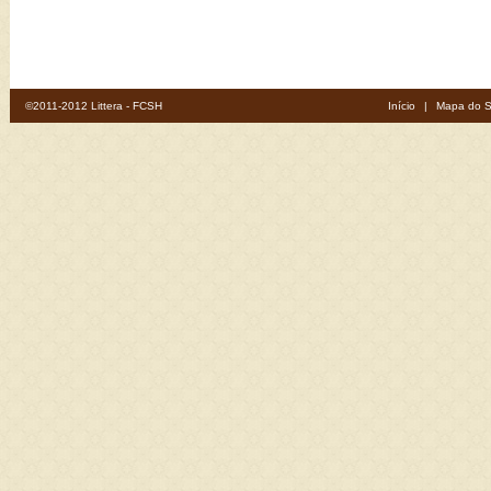
©2011-2012 Littera - FCSH
Início
|
Mapa do S