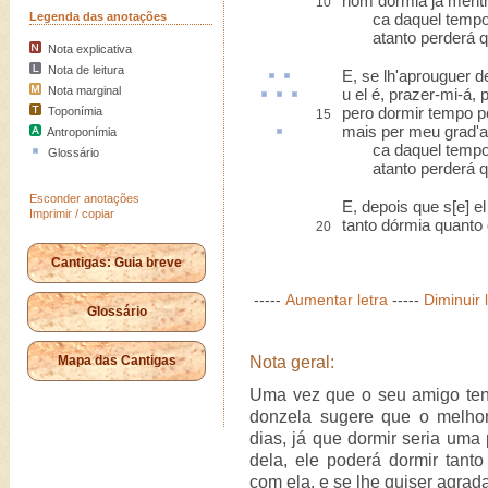
nom dórmia já mentr
10
Legenda das anotações
ca daquel tempo q
atanto perderá qu
Nota explicativa
Nota de leitura
E, se lh'
aprouguer
de
Nota marginal
u
el é,
prazer-mi-á
,
p
pero dormir tempo pe
Toponímia
15
mais per meu
grad
'
Antroponímia
ca daquel tempo q
Glossário
atanto perderá qu
Esconder anotações
E, depois que s[e] el
Imprimir / copiar
tanto dórmia quanto 
20
Cantigas: Guia breve
-----
Aumentar letra
-----
Diminuir 
Glossário
Mapa das Cantigas
Nota geral:
Uma vez que o seu amigo ten
donzela sugere que o melho
dias, já que dormir seria uma
dela, ele poderá dormir tanto
com ela, e se lhe quiser agrada