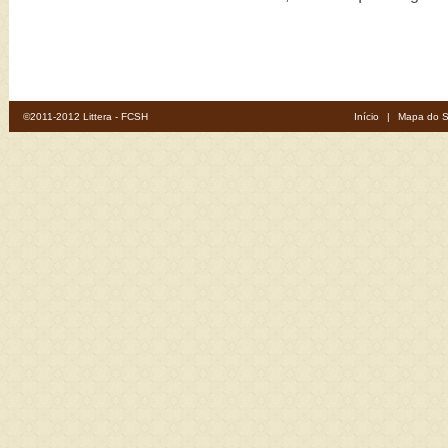
©2011-2012 Littera - FCSH
Início
|
Mapa do S