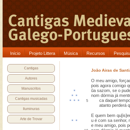
Início
Projeto Littera
Música
Recursos
Pesquis
Cantigas
João Airas de Sant
Autores
O meu amigo, força
pois agora comigo q
Manuscritos
ũa
sazom
, se o pude
nom
dórmia
já
ment
Cantigas musicadas
ca
daquel temp
5
atanto perderá qu
Iluminuras
E quem bem qu[is]e
Arte de Trovar
u
é com sa senhor,
e meu amigo, pois p