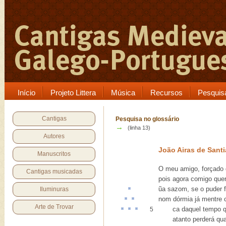
Início
Projeto Littera
Música
Recursos
Pesquis
Cantigas
Pesquisa no glossário
→
(linha 13)
Autores
João Airas de Sant
Manuscritos
O meu amigo, forçado 
Cantigas musicadas
pois agora comigo quer
ũa
sazom
, se o puder 
Iluminuras
nom
dórmia
já
mentre
c
Arte de Trovar
ca
daquel tempo 
5
atanto perderá quan