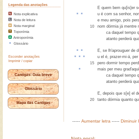
Legenda das anotações
E quem bem qu[is]er s
u
é com sa senhor, n
Nota explicativa
e meu amigo, pois per
Nota de leitura
Nota marginal
nom dórmia já mentre 
10
Toponímia
ca daquel tempo que
Antroponímia
atanto perderá quan
Glossário
E, se lh'
aprouguer
de d
u
el é,
prazer-mi-á
,
per
Esconder anotações
Imprimir / copiar
pero dormir tempo perd
15
mais per meu
grad
'aqu
Cantigas: Guia breve
ca daquel tempo que
atanto perderá quan
Glossário
E, depois que s[e] el d
tanto dórmia quanto qui
20
Mapa das Cantigas
-----
Aumentar letra
-----
Diminuir 
Nota geral: