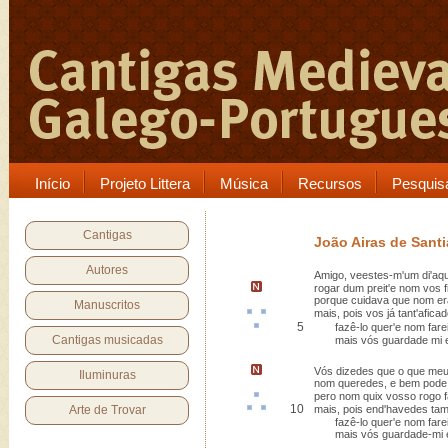
Início
Projeto Littera
Música
Recursos
Pesquis
Cantigas
João Airas de Sant
Autores
Amigo, veestes-m'um di'aqu
rogar dum preit'e nom vos f
porque cuidava que nom er
Manuscritos
mais, pois vos já tant'
afica
5
fazê-lo quer'e nom fare
Cantigas musicadas
mais vós guardade mi e 
Vós dizedes que o que meu
Iluminuras
nom queredes
, e bem pode
pero
nom quix vosso rogo f
10
Arte de Trovar
mais, pois
end
'havedes ta
fazê-lo quer'e nom farei 
mais vós guardade-mi e 