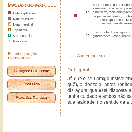
Legenda das anotações
Bem sabedes como falámo
e me vós rogastes o que m'
15
e non'o fiz, mais com pavor
Nota explicativa
de perder eu, amigo, contr
Nota de leitura
fazê-lo quer'e nom farei 
mais vós guardade-mi e 
Nota marginal
Toponímia
E se vós fordes amigo leal,
Antroponímia
20
guardaredes vossa senhor 
Glossário
Esconder anotações
-----
Aumentar letra
Imprimir / copiar
Nota geral:
Cantigas: Guia breve
Já que o seu amigo insiste em 
quê), a donzela, antes renite
Glossário
diz agora que está disposta 
tenha cuidado e ambos não sai
Mapa das Cantigas
sua lealdade, no sentido de a p