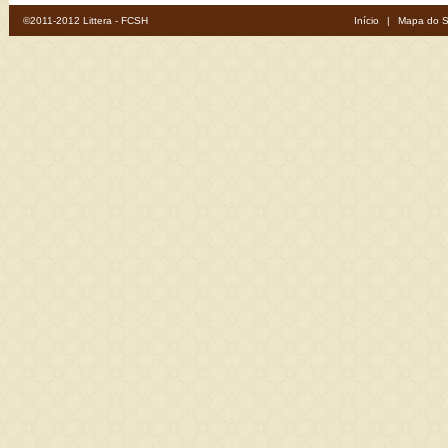
©2011-2012 Littera - FCSH
Início
|
Mapa do S