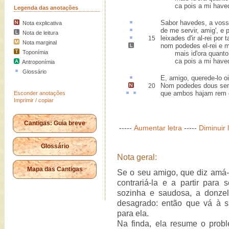
ca pois a mi havedes
Legenda das anotações
Sabor
havedes, a vosso
Nota explicativa
de me servir, amig', e
Nota de leitura
leixades
d'ir al-rei por 
15
Nota marginal
nom podedes
el-rei e 
Toponímia
mais id'ora quanto q
ca pois a mi havedes
Antroponímia
Glossário
E, amigo, querede-lo
oi
Nom podedes dous sen
20
que ambos hajam
rem
Esconder anotações
Imprimir / copiar
Cantigas: Guia breve
-----
Aumentar letra
-----
Diminuir 
Glossário
Nota geral:
Mapa das Cantigas
Se o seu amigo, que diz amá-la
contrariá-la e a partir para 
sozinha e saudosa, a donzel
desagrado: então que vá à su
para ela.
Na finda, ela resume o prob