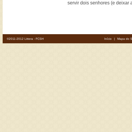
servir dois senhores (e deixar 
©2011-2012 Littera - FCSH
Início
|
Mapa do S