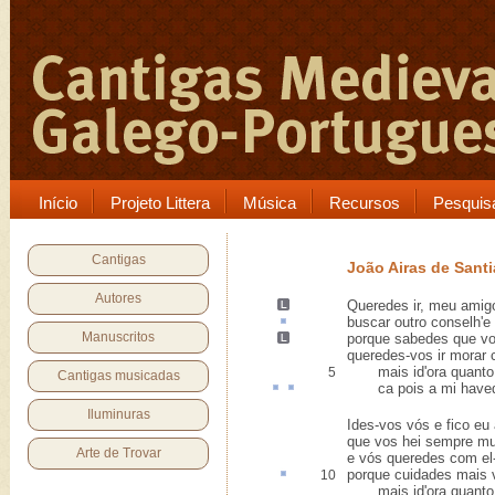
Início
Projeto Littera
Música
Recursos
Pesquis
Cantigas
João Airas de Sant
Autores
Queredes ir, meu amigo
buscar outro
conselh
'e
Manuscritos
porque
sabedes
que vo
queredes-vos ir morar c
mais id'ora quanto q
5
Cantigas musicadas
ca
pois
a mi haved
Iluminuras
Ides-vos vós e fico eu 
que vos hei sempre mui
Arte de Trovar
e vós queredes com el-
porque cuidades mais 
10
mais id'ora quanto q